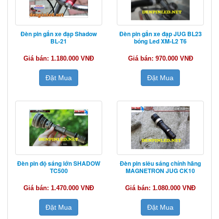
Đèn pin gắn xe đạp Shadow
Đèn pin gắn xe đạp JUG BL23
BL-21
bóng Led XM-L2 T6
Giá bán: 1.180.000 VNĐ
Giá bán: 970.000 VNĐ
Đặt Mua
Đặt Mua
Đèn pin độ sáng lớn SHADOW
Đèn pin siêu sáng chính hãng
TC500
MAGNETRON JUG CK10
Giá bán: 1.470.000 VNĐ
Giá bán: 1.080.000 VNĐ
Đặt Mua
Đặt Mua