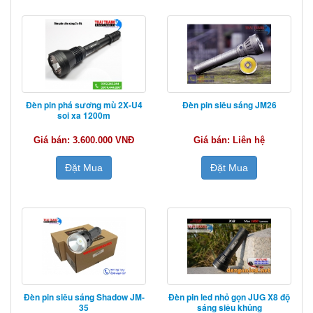
Đèn pin phá sương mù 2X-U4
Đèn pin siêu sáng JM26
soi xa 1200m
Giá bán: 3.600.000 VNĐ
Giá bán: Liên hệ
Đặt Mua
Đặt Mua
Đèn pin siêu sáng Shadow JM-
Đèn pin led nhỏ gọn JUG X8 độ
35
sáng siêu khủng