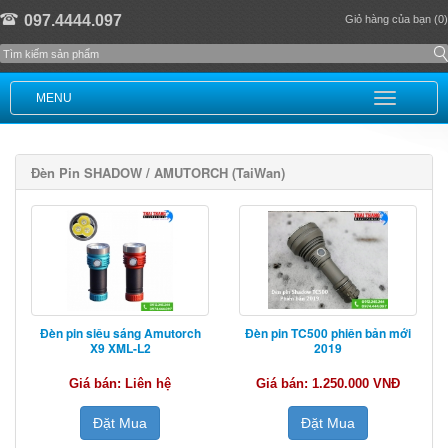
097.4444.097
Giỏ hàng của bạn (0)
MENU
Đèn Pin SHADOW / AMUTORCH (TaiWan)
Đèn pin siêu sáng Amutorch
Đèn pin TC500 phiên bản mới
X9 XML-L2
2019
Giá bán: Liên hệ
Giá bán: 1.250.000 VNĐ
Đặt Mua
Đặt Mua