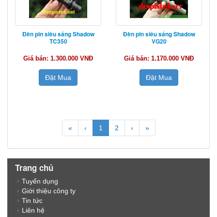
Đèn pin siêu sáng Shadow
Đèn pin siêu sáng Shadow
TC350
VG20
Giá bán: 1.300.000 VNĐ
Giá bán: 1.170.000 VNĐ
Đặt Mua
Đặt Mua
«
‹
1
2
›
»
Trang chủ
Tuyển dụng
Giới thiệu công ty
Tin tức
Liên hệ