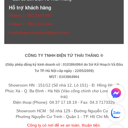
Hỗ trợ khách hàng
Hotline 1: 097.4444.097
Hotline 2: 0912.245.244
thaithangvncompany@gmail.com
CÔNG TY TNHH ĐIỆN TỬ THÁI THẮNG ®
(Giấy phép đăng ký kinh doanh số : 0103864964 do Sở Kế Hoạch Và Đầu
Tư TP. Hà Nội cấp ngày : 22/05/2009)
MST : 0103864964
Showroom HN : 151/12 (Số nhà 12, Lô 151) - Đ. Hồng Hà - P.
Phúc Xá - Q. Ba Đình - Hà Nội (Vào cổng chính chợ Long Biên rẽ
trái)
Điện thoại (Phone): 04.37 17.18.19 - Fax: 04.3 7173325
Showroom HCM : Số nhà 129 - Đường Nguyễn Cư Trinh -
Phường Nguyễn Cư Trinh - Quận 1 - TP. Hồ Chí Minh
Công ty có nơi để xe an toàn, thuận tiệ
n
.