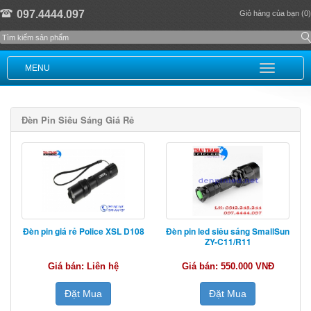
097.4444.097
Giỏ hàng của bạn (0)
MENU
Đèn Pin Siêu Sáng Giá Rẻ
Đèn pin giá rẻ Police XSL D108
Đèn pin led siêu sáng SmallSun
ZY-C11/R11
Giá bán: Liên hệ
Giá bán: 550.000 VNĐ
Đặt Mua
Đặt Mua