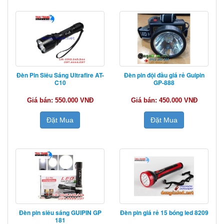
Đèn Pin Siêu Sáng Ultrafire AT-
Đèn pin đội đầu giá rẻ Guipin
C10
GP-888
Giá bán: 550.000 VNĐ
Giá bán: 450.000 VNĐ
Đặt Mua
Đặt Mua
Đèn pin siêu sáng GUIPIN GP
Đèn pin giá rẻ 15 bóng led 8209
181