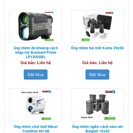
ống nhòm đo khoảng cách
Ống nhòm hai mắt Koma 20x50
nhập mỹ Bushnell Prime
LP1300SBL
Giá bán: Liên hệ
Giá bán: Liên hệ
Đặt Mua
Đặt Mua
Ống nhòm chơi Golf Nikon
Ống nhòm ngắm cảnh siêu nét
CoolShot 40i GII
Baigish 10x40