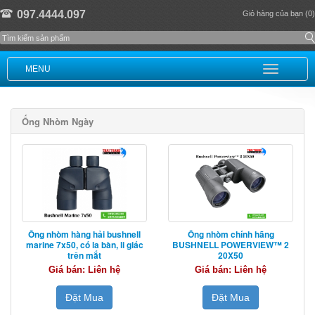
097.4444.097
Giỏ hàng của bạn (0)
MENU
Ống Nhòm Ngày
Ống nhòm hàng hải bushnell
Ống nhòm chính hãng
marine 7x50, có la bàn, li giác
BUSHNELL POWERVIEW™ 2
trên mắt
20X50
Giá bán: Liên hệ
Giá bán: Liên hệ
Đặt Mua
Đặt Mua