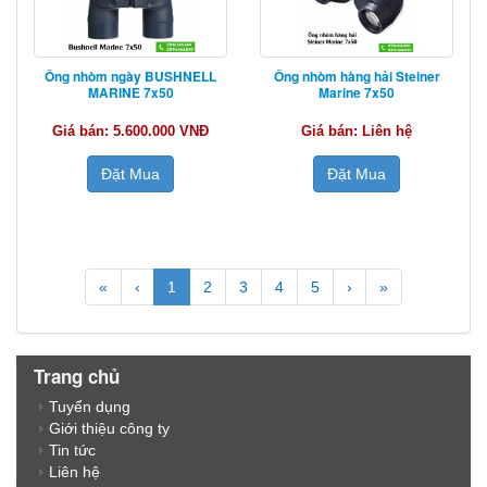
Ống nhòm ngày BUSHNELL
Ống nhòm hàng hải Steiner
MARINE 7x50
Marine 7x50
Giá bán: 5.600.000 VNĐ
Giá bán: Liên hệ
Đặt Mua
Đặt Mua
«
‹
1
2
3
4
5
›
»
Trang chủ
Tuyển dụng
Giới thiệu công ty
Tin tức
Liên hệ