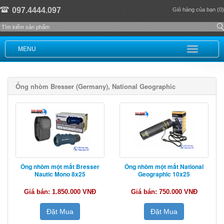
097.4444.097
Giỏ hàng của bạn (0)
MENU
Ống nhòm Bresser (Germany), National Geographic
Ống nhòm một mắt Bresser
Ống nhòm một mắt National
Nautic Mono 8x25
Geographic 10x25
Giá bán: 1.850.000 VNĐ
Giá bán: 750.000 VNĐ
Đặt Mua
Đặt Mua