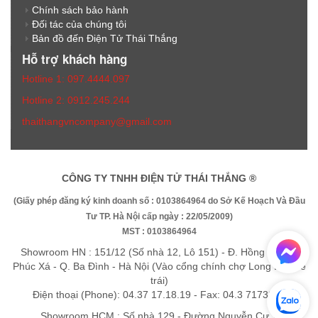
Chính sách bảo hành
Đối tác của chúng tôi
Bản đồ đến Điện Tử Thái Thắng
Hỗ trợ khách hàng
Hotline 1: 097.4444.097
Hotline 2: 0912.245.244
thaithangvncompany@gmail.com
CÔNG TY TNHH ĐIỆN TỬ THÁI THẮNG ®
(Giấy phép đăng ký kinh doanh số : 0103864964 do Sở Kế Hoạch Và Đầu
Tư TP. Hà Nội cấp ngày : 22/05/2009)
MST : 0103864964
Showroom HN : 151/12 (Số nhà 12, Lô 151) - Đ. Hồng Hà - P.
Phúc Xá - Q. Ba Đình - Hà Nội (Vào cổng chính chợ Long Biên rẽ
trái)
Điện thoại (Phone): 04.37 17.18.19 - Fax: 04.3 7173325
Showroom HCM : Số nhà 129 - Đường Nguyễn Cư Trinh -