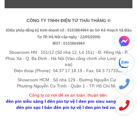
CÔNG TY TNHH ĐIỆN TỬ THÁI THẮNG ®
(Giấy phép đăng ký kinh doanh số : 0103864964 do Sở Kế Hoạch Và Đầu
Tư TP. Hà Nội cấp ngày : 22/05/2009)
MST : 0103864964
Showroom HN : 151/12 (Số nhà 12, Lô 151) - Đ. Hồng Hà - P.
Phúc Xá - Q. Ba Đình - Hà Nội (Vào cổng chính chợ Long Biên rẽ
trái)
Điện thoại (Phone): 04.37 17.18.19 - Fax: 04.3 7173325
Showroom HCM : Số nhà 129 - Đường Nguyễn Cư Trinh -
Phường Nguyễn Cư Trinh - Quận 1 - TP. Hồ Chí Minh
Công ty có nơi để xe an toàn, thuận tiệ
n
.
đèn pin siêu sáng
l
đèn pin tự vệ
l
den pin sieu sang gia re
l
đèn pin sạc
l
bán đèn pin tự vệ
l
den pin led zoom