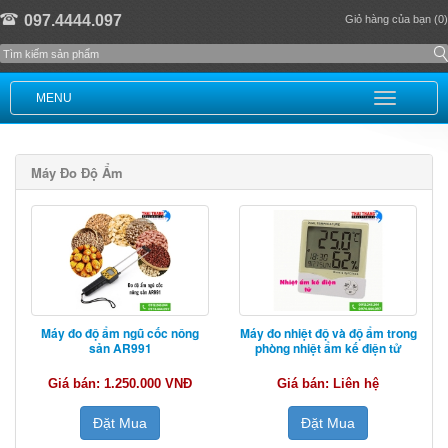
097.4444.097
Giỏ hàng của bạn (0)
MENU
Máy Đo Độ Ẩm
Máy đo độ ẩm ngũ cốc nông
Máy đo nhiệt độ và độ ẩm trong
sản AR991
phòng nhiệt ẩm kế điện tử
Giá bán: 1.250.000 VNĐ
Giá bán: Liên hệ
Đặt Mua
Đặt Mua