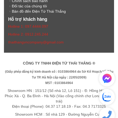
Chính sách bảo hành
Đối tác của chúng tôi
Bản đồ đến Điện Tử Thái Thắng
Hỗ trợ khách hàng
Hotline 1: 097.4444.097
Hotline 2: 0912.245.244
thaithangvncompany@gmail.com
CÔNG TY TNHH ĐIỆN TỬ THÁI THẮNG ®
(Giấy phép đăng ký kinh doanh số : 0103864964 do Sở Kế Hoạch Và Đầu
Tư TP. Hà Nội cấp ngày : 22/05/2009)
MST : 0103864964
Showroom HN : 151/12 (Số nhà 12, Lô 151) - Đ. Hồng Hà - P.
Phúc Xá - Q. Ba Đình - Hà Nội (Vào cổng chính chợ Long Biên rẽ
trái)
Điện thoại (Phone): 04.37 17.18.19 - Fax: 04.3 7173325
Showroom HCM : Số nhà 129 - Đường Nguyễn Cư Trinh -