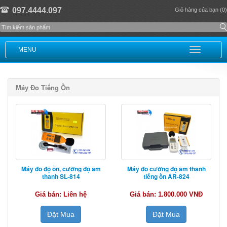
097.4444.097
Giỏ hàng của bạn (0)
MENU
Máy Đo Tiếng Ồn
Máy đo độ ồn, cường độ âm
Máy đo cường độ âm thanh
thanh SL-814
tiếng ồn AR-824
Giá bán: Liên hệ
Giá bán: 1.800.000 VNĐ
Đặt Mua
Đặt Mua