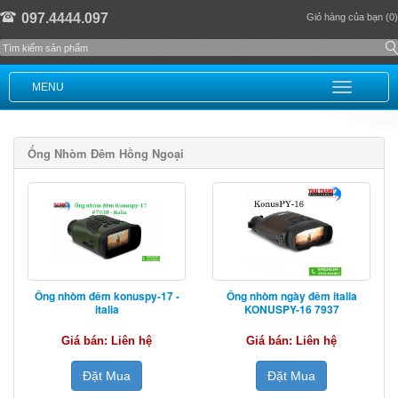
097.4444.097
Giỏ hàng của bạn (0)
MENU
Ống Nhòm Đêm Hồng Ngoại
Ống nhòm đêm konuspy-17 -
Ống nhòm ngày đêm italia
italia
KONUSPY-16 7937
Giá bán: Liên hệ
Giá bán: Liên hệ
Đặt Mua
Đặt Mua