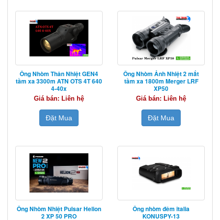
Ống Nhòm Thân Nhiệt GEN4
Ống Nhòm Ảnh Nhiệt 2 mắt
tầm xa 3300m ATN OTS 4T 640
tầm xa 1800m Merger LRF
4-40x
XP50
Giá bán: Liên hệ
Giá bán: Liên hệ
Đặt Mua
Đặt Mua
Ống Nhòm Nhiệt Pulsar Helion
Ống nhòm đêm italia
2 XP 50 PRO
KONUSPY-13