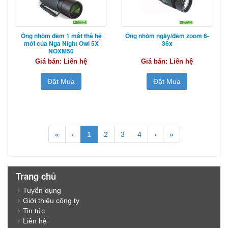
Ống nhòm đêm 1 mắt thế hệ
Ống nhòm ngày/đêm zoom 6-
mới của Nga Night Owl 5X
36x
NOXM50
Giá bán: Liên hệ
Giá bán: Liên hệ
Đặt Mua
Đặt Mua
«
‹
1
2
3
4
›
»
Trang chủ
Tuyển dụng
Giới thiệu công ty
Tin tức
Liên hệ