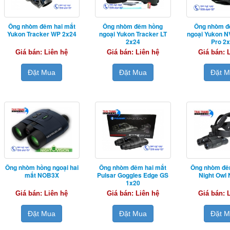
Ống nhòm đêm hai mắt
Ống nhòm đêm hồng
Ống nhòm đ
Yukon Tracker WP 2x24
ngoại Yukon Tracker LT
ngoại Yukon N
2x24
Pro 2
Giá bán: Liên hệ
Giá bán: Liên hệ
Giá bán: 
Đặt Mua
Đặt Mua
Đặt 
Ống nhòm hồng ngoại hai
Ống nhòm đêm hai mắt
Ống nhòm đê
mắt NOB3X
Pulsar Goggles Edge GS
Night Owl
1x20
Giá bán: Liên hệ
Giá bán: Liên hệ
Giá bán: 
Đặt Mua
Đặt Mua
Đặt 