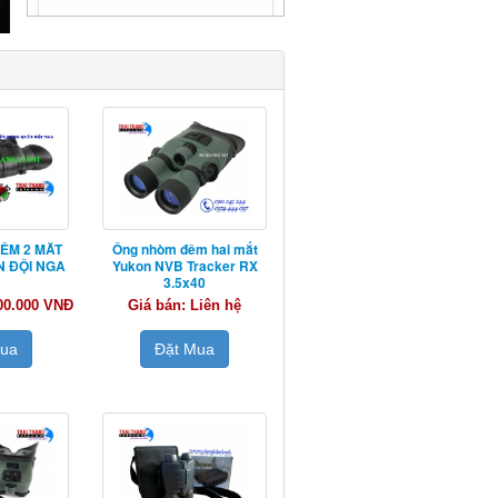
ÊM 2 MẮT
Ống nhòm đêm hai mắt
N ĐỘI NGA
Yukon NVB Tracker RX
3.5x40
000.000 VNĐ
Giá bán: Liên hệ
Mua
Đặt Mua