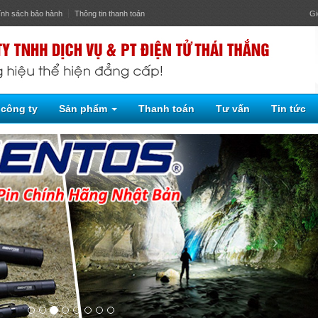
ính sách bảo hành
Thông tin thanh toán
Gi
 công ty
Sản phẩm
Thanh toán
Tư vấn
Tin tức