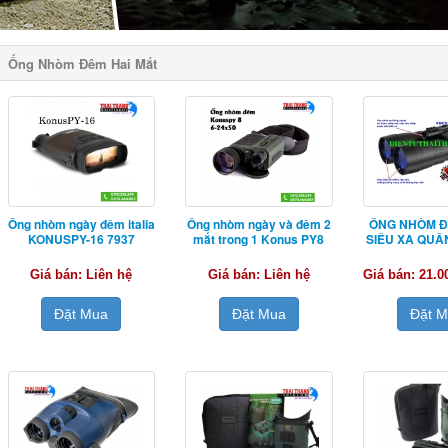
Ống Nhòm Đêm Hai Mắt
Ống nhòm ngày đêm italia
Ống nhòm ngày và đêm 2
ỐNG NHÒM Đ
KONUSPY-16 7937
mắt trong 1 Konus PY8
SIÊU XA QUÂ
Giá bán: Liên hệ
Giá bán: Liên hệ
Giá bán: 21.
Đặt Mua
Đặt Mua
Đặt 