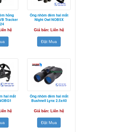
êm hồng
Ống nhòm đêm hai mắt
VB Tracker
Night Owl NOB5X
x24
Liên hệ
Giá bán: Liên hệ
Mua
Đặt Mua
m hai mắt
Ống nhòm đêm hai mắt
 NOBG1
Bushnell Lynx 2.5x40
Liên hệ
Giá bán: Liên hệ
Mua
Đặt Mua