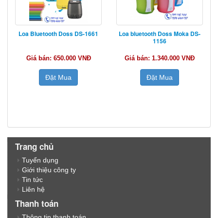
Loa Bluetooth Doss DS-1661
Loa bluetooth Doss Moka DS-
1156
Giá bán: 650.000 VNĐ
Giá bán: 1.340.000 VNĐ
Đặt Mua
Đặt Mua
Trang chủ
Tuyển dụng
Giới thiệu công ty
Tin tức
Liên hệ
Thanh toán
Thông tin thanh toán