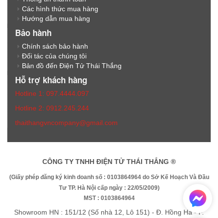
Các hình thức mua hàng
Hướng dẫn mua hàng
Bảo hành
Chính sách bảo hành
Đối tác của chúng tôi
Bản đồ đến Điện Tử Thái Thắng
Hỗ trợ khách hàng
Hotline 1: 097.4444.097
Hotline 2: 0912.245.244
thaithangvncompany@gmail.com
CÔNG TY TNHH ĐIỆN TỬ THÁI THẮNG ®
(Giấy phép đăng ký kinh doanh số : 0103864964 do Sở Kế Hoạch Và Đầu
Tư TP. Hà Nội cấp ngày : 22/05/2009)
MST : 0103864964
Showroom HN : 151/12 (Số nhà 12, Lô 151) - Đ. Hồng Hà - P.