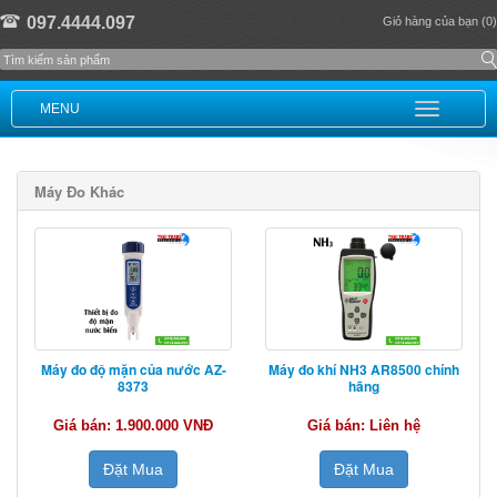
097.4444.097
Giỏ hàng của bạn (0)
MENU
Máy Đo Khác
Máy đo độ mặn của nước AZ-
Máy đo khí NH3 AR8500 chính
8373
hãng
Giá bán: 1.900.000 VNĐ
Giá bán: Liên hệ
Đặt Mua
Đặt Mua