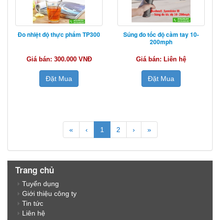
Đo nhiệt độ thực phẩm TP300
Súng đo tốc độ cầm tay 10-
200mph
Giá bán: 300.000 VNĐ
Giá bán: Liên hệ
Đặt Mua
Đặt Mua
«
‹
1
2
›
»
Trang chủ
Tuyển dụng
Giới thiệu công ty
Tin tức
Liên hệ