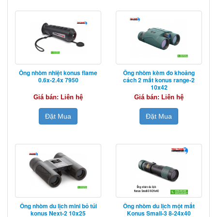
Ống nhòm nhiệt konus flame
Ống nhòm kèm đo khoảng
0.6x-2.4x 7950
cách 2 mắt konus range-2
10x42
Giá bán: Liên hệ
Giá bán: Liên hệ
Đặt Mua
Đặt Mua
Ống nhòm du lịch mini bỏ túi
Ống nhòm du lịch một mắt
konus Next-2 10x25
Konus Small-3 8-24x40