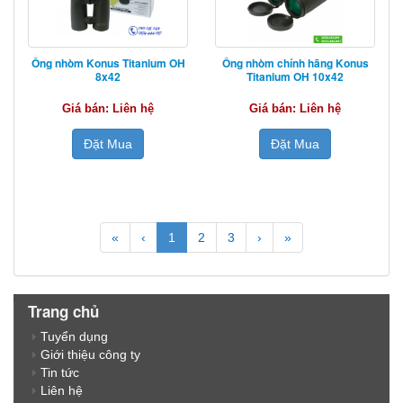
Ống nhòm Konus Titanium OH
Ống nhòm chính hãng Konus
8x42
Titanium OH 10x42
Giá bán: Liên hệ
Giá bán: Liên hệ
Đặt Mua
Đặt Mua
«
‹
1
2
3
›
»
Trang chủ
Tuyển dụng
Giới thiệu công ty
Tin tức
Liên hệ