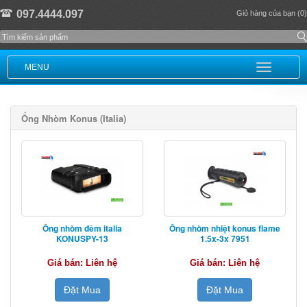
097.4444.097
Giỏ hàng của bạn (0)
MENU
Ống Nhòm Konus (Italia)
Ống nhòm đêm italia
Ống nhòm nhiệt konus flame
KONUSPY-13
1.5x-3x 7951
Giá bán: Liên hệ
Giá bán: Liên hệ
Đặt Mua
Đặt Mua