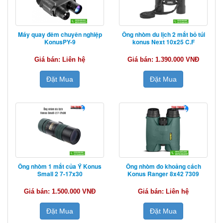
Máy quay đêm chuyên nghiệp
Ống nhòm du lịch 2 mắt bỏ túi
KonusPY-9
konus Next 10x25 C.F
Giá bán: Liên hệ
Giá bán: 1.390.000 VNĐ
Đặt Mua
Đặt Mua
Ống nhòm 1 mắt của Ý Konus
Ống nhòm đo khoảng cách
Small 2 7-17x30
Konus Ranger 8x42 7309
Giá bán: 1.500.000 VNĐ
Giá bán: Liên hệ
Đặt Mua
Đặt Mua