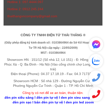
Hotline 1: 097.4444.097
Hotline 2: 0912.245.244
thaithangvncompany@gmail.com
CÔNG TY TNHH ĐIỆN TỬ THÁI THẮNG ®
(Giấy phép đăng ký kinh doanh số : 0103864964 do Sở Kế Hoạch Và Đầu
Tư TP. Hà Nội cấp ngày : 22/05/2009)
MST : 0103864964
Showroom HN : 151/12 (Số nhà 12, Lô 151) - Đ. Hồng Hà - P.
Phúc Xá - Q. Ba Đình - Hà Nội (Vào cổng chính chợ Long Biên rẽ
trái)
Điện thoại (Phone): 04.37 17.18.19 - Fax: 04.3 7173325
Showroom HCM : Số nhà 129 - Đường Nguyễn Cư Trinh -
Phường Nguyễn Cư Trinh - Quận 1 - TP. Hồ Chí Minh
Công ty có nơi để xe an toàn, thuận tiệ
n
.
đèn pin siêu sáng
l
đèn pin tự vệ
l
den pin sieu sang gia re
l
đèn pin sạc
l
bán đèn pin tự vệ
l
den pin led zoom