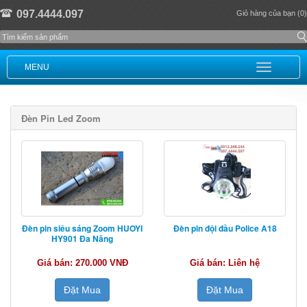
097.4444.097
Giỏ hàng của bạn (0)
MENU
Đèn Pin Led Zoom
Đèn pin siêu sáng Zoom HUOYI
Đèn pin đội đầu Police A18
HY901 Đa Năng
Giá bán: 270.000 VNĐ
Giá bán: Liên hệ
Đặt Mua
Đặt Mua