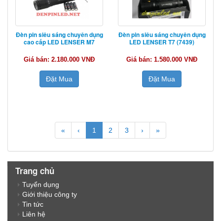
Đèn pin siêu sáng chuyên dụng
Đèn pin siêu sáng chuyên dụng
cao cấp LED LENSER M7
LED LENSER T7 (7439)
Giá bán: 2.180.000 VNĐ
Giá bán: 1.580.000 VNĐ
Đặt Mua
Đặt Mua
«
‹
1
2
3
›
»
Trang chủ
Tuyển dụng
Giới thiệu công ty
Tin tức
Liên hệ