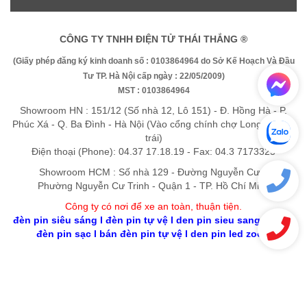
CÔNG TY TNHH ĐIỆN TỬ THÁI THẮNG ®
(Giấy phép đăng ký kinh doanh số : 0103864964 do Sở Kế Hoạch Và Đầu
Tư TP. Hà Nội cấp ngày : 22/05/2009)
MST : 0103864964
Showroom HN : 151/12 (Số nhà 12, Lô 151) - Đ. Hồng Hà - P.
Phúc Xá - Q. Ba Đình - Hà Nội (Vào cổng chính chợ Long Biên rẽ
trái)
Điện thoại (Phone): 04.37 17.18.19 - Fax: 04.3 7173325
Showroom HCM : Số nhà 129 - Đường Nguyễn Cư Trinh -
Phường Nguyễn Cư Trinh - Quận 1 - TP. Hồ Chí Minh
Công ty có nơi để xe an toàn, thuận tiệ
n
.
đèn pin siêu sáng
l
đèn pin tự vệ
l
den pin sieu sang gia re
l
đèn pin sạc
l
bán đèn pin tự vệ
l
den pin led zoom