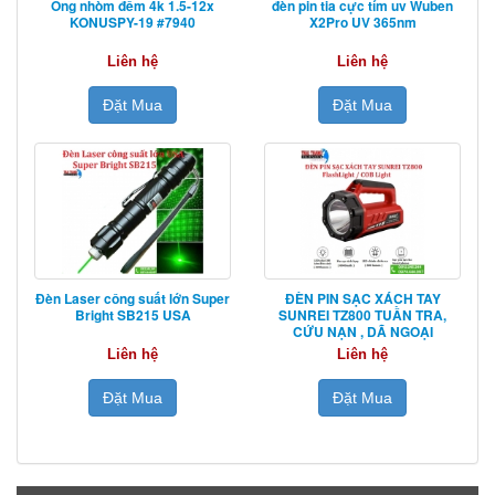
Ống nhòm đêm 4k 1.5-12x
đèn pin tia cực tím uv Wuben
KONUSPY-19 #7940
X2Pro UV 365nm
Liên hệ
Liên hệ
Đặt Mua
Đặt Mua
Đèn Laser công suất lớn Super
ĐÈN PIN SẠC XÁCH TAY
Bright SB215 USA
SUNREI TZ800 TUẦN TRA,
CỨU NẠN , DÃ NGOẠI
Liên hệ
Liên hệ
Đặt Mua
Đặt Mua