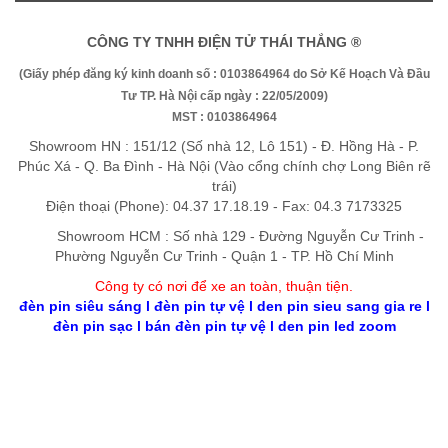
CÔNG TY TNHH ĐIỆN TỬ THÁI THẮNG ®
(Giấy phép đăng ký kinh doanh số : 0103864964 do Sở Kế Hoạch Và Đầu
Tư TP. Hà Nội cấp ngày : 22/05/2009)
MST : 0103864964
Showroom HN : 151/12 (Số nhà 12, Lô 151) - Đ. Hồng Hà - P.
Phúc Xá - Q. Ba Đình - Hà Nội (Vào cổng chính chợ Long Biên rẽ
trái)
Điện thoại (Phone): 04.37 17.18.19 - Fax: 04.3 7173325
Showroom HCM : Số nhà 129 - Đường Nguyễn Cư Trinh -
Phường Nguyễn Cư Trinh - Quận 1 - TP. Hồ Chí Minh
Công ty có nơi để xe an toàn, thuận tiệ
n
.
đèn pin siêu sáng
l
đèn pin tự vệ
l
den pin sieu sang gia re
l
đèn pin sạc
l
bán đèn pin tự vệ
l
den pin led zoom