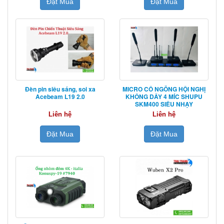
Đặt Mua
Đặt Mua
Đèn pin siêu sáng, soi xa
MICRO CỔ NGỖNG HỘI NGHỊ
Acebeam L19 2.0
KHÔNG DÂY 4 MÍC SHUPU
SKM400 SIÊU NHẠY
Liên hệ
Liên hệ
Đặt Mua
Đặt Mua