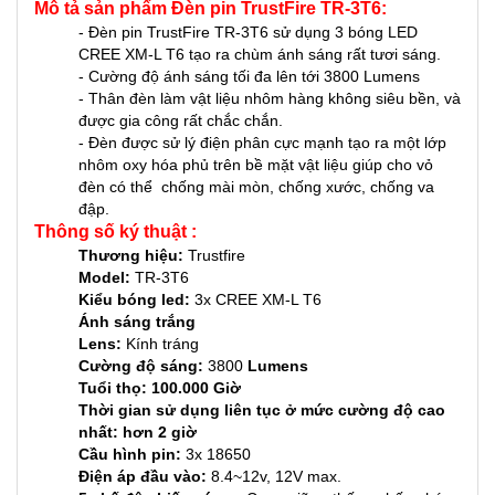
Mô tả sản phẩm Đèn pin TrustFire TR-3T6:
- Đèn pin TrustFire TR-3T6 sử dụng 3 bóng LED
CREE XM-L T6 tạo ra chùm ánh sáng rất tươi sáng.
- Cường độ ánh sáng tối đa lên tới 3800 Lumens
- Thân đèn làm vật liệu nhôm hàng không siêu bền, và
được gia công rất chắc chắn.
- Đèn được sử lý điện phân cực mạnh tạo ra một lớp
nhôm oxy hóa phủ trên bề mặt vật liệu giúp cho vỏ
đèn có thể chống mài mòn, chống xước, chống va
đập.
Thông số ký thuật :
Thương hiệu:
Trustfire
Model:
TR-3T6
Kiểu bóng led:
3x CREE XM-L T6
Ánh sáng trắng
Lens:
Kính tráng
Cường độ sáng:
3800
Lumens
Tuổi thọ: 100.000 Giờ
Thời gian sử dụng liên tục ở mức cường độ cao
nhất: hơn 2 giờ
Cầu hình pin:
3x 18650
Điện áp đầu vào:
8.4~12v, 12V max.