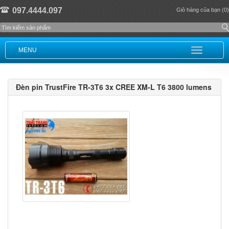
097.4444.097
Giỏ hàng của bạn (0)
MENU
Đèn pin TrustFire TR-3T6 3x CREE XM-L T6 3800 lumens