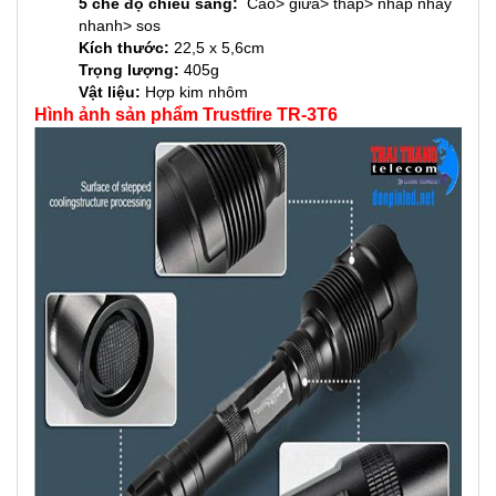
5 chế độ
chiếu sáng:
Cao> giữa> thấp> nhấp nháy
nhanh> sos
Kích thước:
22,5 x 5,6cm
Trọng lượng:
405g
Vật liệu:
Hợp kim nhôm
Hình ảnh sản phẩm Trustfire TR-3T6