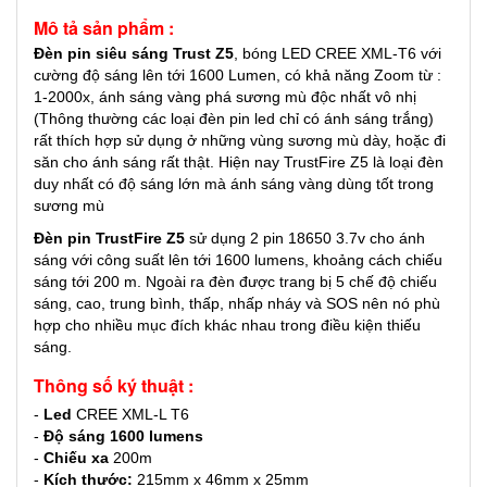
Mô tả sản phẩm :
Đèn pin siêu sáng Trust Z5
, bóng LED CREE XML-T6 với
cường độ sáng lên tới 1600 Lumen, có khả năng Zoom từ :
1-2000x, ánh sáng vàng phá sương mù độc nhất vô nhị
(Thông thường các loại đèn pin led chỉ có ánh sáng trắng)
rất thích hợp sử dụng ở những vùng sương mù dày, hoặc đi
săn cho ánh sáng rất thật.
Hiện nay TrustFire Z5 là loại đèn
duy nhất có độ sáng lớn mà ánh sáng vàng dùng tốt trong
sương mù
Đèn pin TrustFire Z5
sử dụng 2 pin 18650 3.7v cho ánh
sáng với công suất lên tới 1600 lumens, khoảng cách chiếu
sáng tới 200 m. Ngoài ra đèn được trang bị 5 chế độ chiếu
sáng, cao, trung bình, thấp, nhấp nháy và SOS nên nó phù
hợp cho nhiều mục đích khác nhau trong điều kiện thiếu
sáng.
Thông số ký thuật
:
-
Led
CREE XML-L T6
-
Độ sáng 1600 lumens
-
Chiếu xa
200m
-
Kích thước:
215mm x 46mm x 25mm