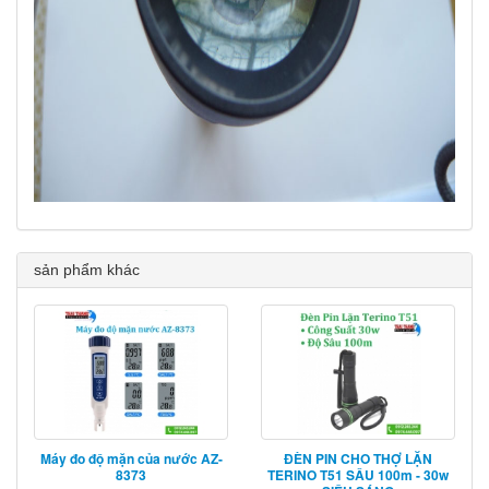
sản phẩm khác
Máy đo độ mặn của nước AZ-
ĐÈN PIN CHO THỢ LẶN
8373
TERINO T51 SÂU 100m - 30w