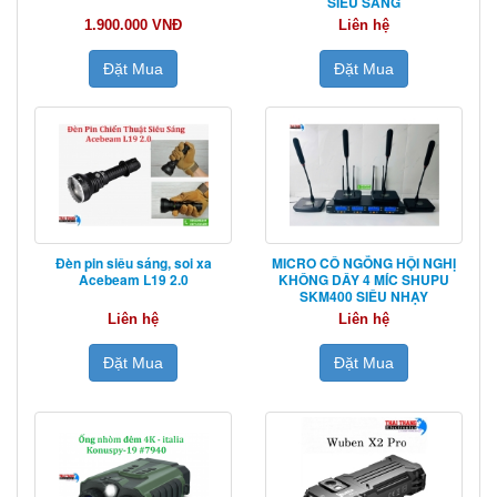
SIÊU SÁNG
1.900.000 VNĐ
Liên hệ
Đặt Mua
Đặt Mua
Đèn pin siêu sáng, soi xa
MICRO CỔ NGỖNG HỘI NGHỊ
Acebeam L19 2.0
KHÔNG DÂY 4 MÍC SHUPU
SKM400 SIÊU NHẠY
Liên hệ
Liên hệ
Đặt Mua
Đặt Mua