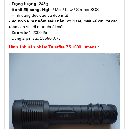
-
Trọng lượng:
248g
-
5 chế độ sáng:
Hight / Mid / Low / Strobe/ SOS.
- Hình dáng độc đáo và đẹp mắt
-
Vỏ hợp kim nhôm siêu bền
, ko rỉ sét, thiết kế kín với các
roan cao su, đi mưa thoải mái
-
Zoom
từ 1-2000 lần
- Dùng 2 pin sạc 18650 3.7v
Hình ảnh sản phẩm Trustfire Z5 1600 lumens
: