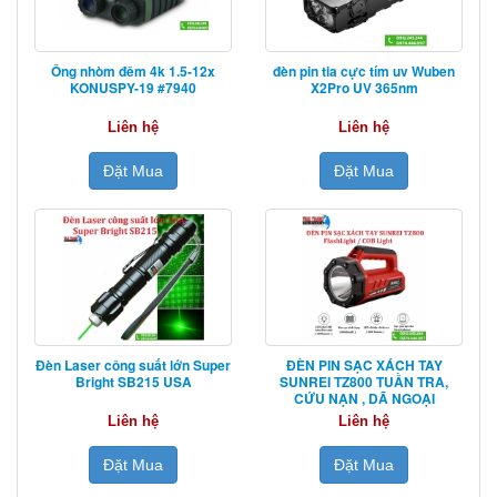
Ống nhòm đêm 4k 1.5-12x
đèn pin tia cực tím uv Wuben
KONUSPY-19 #7940
X2Pro UV 365nm
Liên hệ
Liên hệ
Đặt Mua
Đặt Mua
Đèn Laser công suất lớn Super
ĐÈN PIN SẠC XÁCH TAY
Bright SB215 USA
SUNREI TZ800 TUẦN TRA,
CỨU NẠN , DÃ NGOẠI
Liên hệ
Liên hệ
Đặt Mua
Đặt Mua