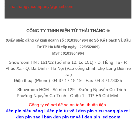
thaithangvncompany@gmail.com
CÔNG TY TNHH ĐIỆN TỬ THÁI THẮNG ®
(Giấy phép đăng ký kinh doanh số : 0103864964 do Sở Kế Hoạch Và Đầu
Tư TP. Hà Nội cấp ngày : 22/05/2009)
MST : 0103864964
Showroom HN : 151/12 (Số nhà 12, Lô 151) - Đ. Hồng Hà - P.
Phúc Xá - Q. Ba Đình - Hà Nội (Vào cổng chính chợ Long Biên rẽ
trái)
Điện thoại (Phone): 04.37 17.18.19 - Fax: 04.3 7173325
Showroom HCM : Số nhà 129 - Đường Nguyễn Cư Trinh -
Phường Nguyễn Cư Trinh - Quận 1 - TP. Hồ Chí Minh
Công ty có nơi để xe an toàn, thuận tiệ
n
.
đèn pin siêu sáng
l
đèn pin tự vệ
l
den pin sieu sang gia re
l
đèn pin sạc
l
bán đèn pin tự vệ
l
den pin led zoom