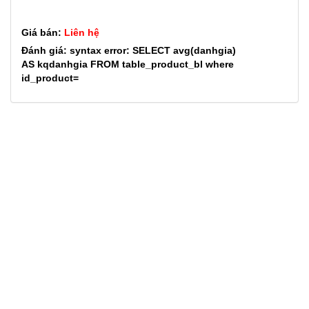
Giá bán:
Liên hệ
Đánh giá: syntax error: SELECT avg(danhgia)
AS kqdanhgia FROM table_product_bl where
id_product=