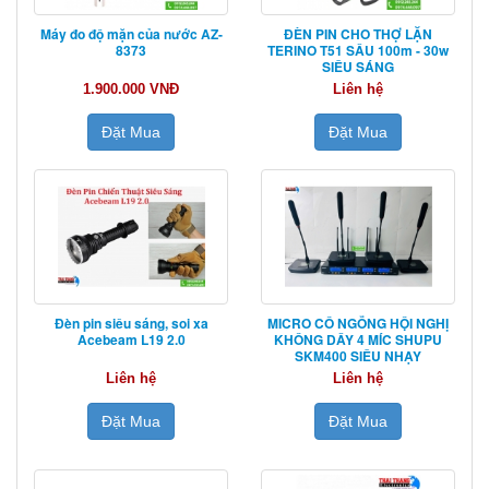
Máy đo độ mặn của nước AZ-
ĐÈN PIN CHO THỢ LẶN
8373
TERINO T51 SÂU 100m - 30w
SIÊU SÁNG
1.900.000 VNĐ
Liên hệ
Đặt Mua
Đặt Mua
Đèn pin siêu sáng, soi xa
MICRO CỔ NGỖNG HỘI NGHỊ
Acebeam L19 2.0
KHÔNG DÂY 4 MÍC SHUPU
SKM400 SIÊU NHẠY
Liên hệ
Liên hệ
Đặt Mua
Đặt Mua