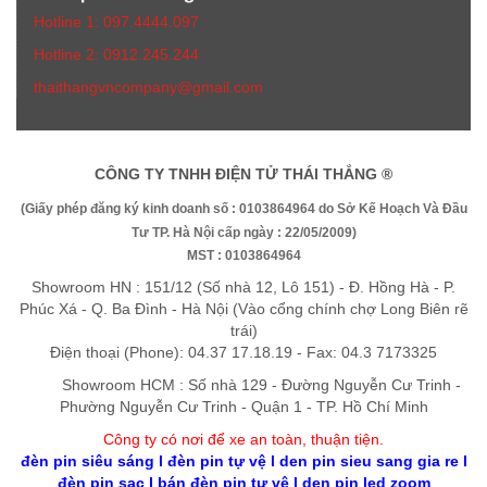
Hotline 1: 097.4444.097
Hotline 2: 0912.245.244
thaithangvncompany@gmail.com
CÔNG TY TNHH ĐIỆN TỬ THÁI THẮNG ®
(Giấy phép đăng ký kinh doanh số : 0103864964 do Sở Kế Hoạch Và Đầu
Tư TP. Hà Nội cấp ngày : 22/05/2009)
MST : 0103864964
Showroom HN : 151/12 (Số nhà 12, Lô 151) - Đ. Hồng Hà - P.
Phúc Xá - Q. Ba Đình - Hà Nội (Vào cổng chính chợ Long Biên rẽ
trái)
Điện thoại (Phone): 04.37 17.18.19 - Fax: 04.3 7173325
Showroom HCM : Số nhà 129 - Đường Nguyễn Cư Trinh -
Phường Nguyễn Cư Trinh - Quận 1 - TP. Hồ Chí Minh
Công ty có nơi để xe an toàn, thuận tiệ
n
.
đèn pin siêu sáng
l
đèn pin tự vệ
l
den pin sieu sang gia re
l
đèn pin sạc
l
bán đèn pin tự vệ
l
den pin led zoom