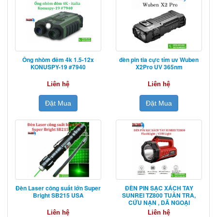
Ống nhòm đêm 4k 1.5-12x
đèn pin tia cực tím uv Wuben
KONUSPY-19 #7940
X2Pro UV 365nm
Liên hệ
Liên hệ
Đặt Mua
Đặt Mua
Đèn Laser công suất lớn Super
ĐÈN PIN SẠC XÁCH TAY
Bright SB215 USA
SUNREI TZ800 TUẦN TRA,
CỨU NẠN , DÃ NGOẠI
Liên hệ
Liên hệ