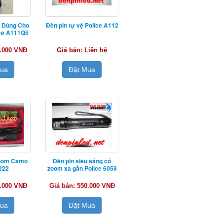
ệ Dùng Cho
Đèn pin tự vệ Police A112
ice A111Q5
0.000 VNĐ
Giá bán: Liên hệ
Mua
Đặt Mua
Zoom Camo
Đèn pin siêu sáng có
 222
zoom xa gần Police 6058
0.000 VNĐ
Giá bán: 550.000 VNĐ
Mua
Đặt Mua