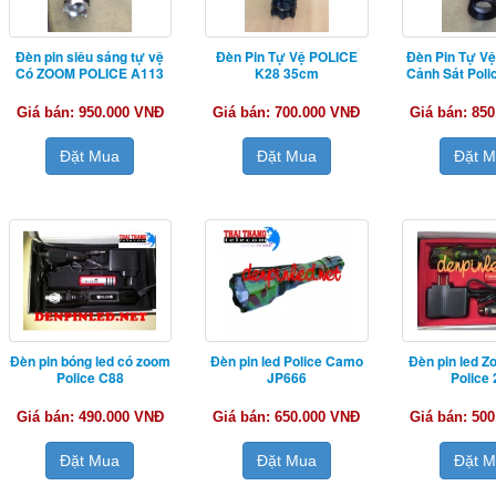
Đèn pin siêu sáng tự vệ
Đèn Pin Tự Vệ POLICE
Đèn Pin Tự V
Có ZOOM POLICE A113
K28 35cm
Cảnh Sát Pol
Giá bán: 950.000 VNĐ
Giá bán: 700.000 VNĐ
Giá bán: 85
Đặt Mua
Đặt Mua
Đặt 
Đèn pin bóng led có zoom
Đèn pin led Police Camo
Đèn pin led 
Police C88
JP666
Police
Giá bán: 490.000 VNĐ
Giá bán: 650.000 VNĐ
Giá bán: 50
Đặt Mua
Đặt Mua
Đặt 