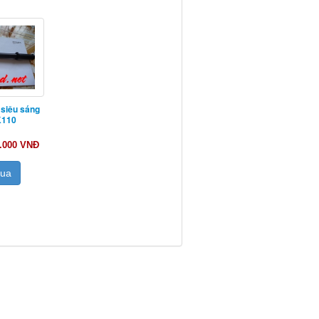
 siêu sáng
K110
0.000 VNĐ
Mua