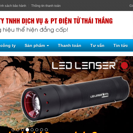
ính sách bảo hành
Thông tin thanh toán
Gi
 công ty
Sản phẩm
Thanh toán
Tư vấn
Tin tức