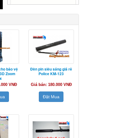
cho bảo vệ
Đèn pin siêu sáng giá rẻ
 3D Zoom
Police KM-123
x
0.000 VNĐ
Giá bán: 180.000 VNĐ
Mua
Đặt Mua