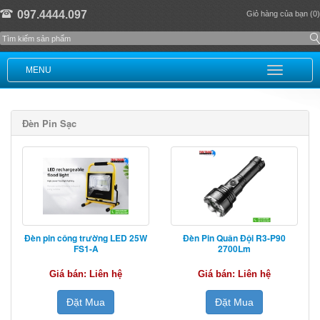
097.4444.097
Giỏ hàng của bạn (0)
MENU
Đèn Pin Sạc
Đèn pin công trường LED 25W
Đèn Pin Quân Đội R3-P90
FS1-A
2700Lm
Giá bán: Liên hệ
Giá bán: Liên hệ
Đặt Mua
Đặt Mua