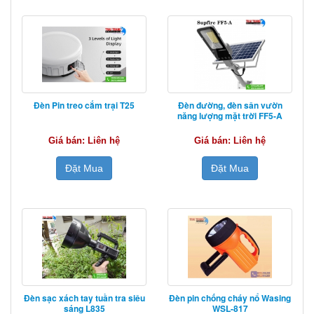
Đèn Pin treo cắm trại T25
Đèn đường, đèn sân vườn
năng lượng mặt trời FF5-A
Giá bán: Liên hệ
Giá bán: Liên hệ
Đặt Mua
Đặt Mua
Đèn sạc xách tay tuần tra siêu
Đèn pin chống cháy nổ Wasing
sáng L835
WSL-817