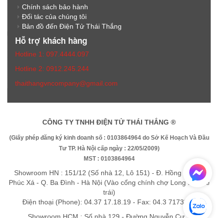
Chính sách bảo hành
Đối tác của chúng tôi
Bản đồ đến Điện Tử Thái Thắng
Hỗ trợ khách hàng
Hotline 1: 097.4444.097
Hotline 2: 0912.245.244
thaithangvncompany@gmail.com
CÔNG TY TNHH ĐIỆN TỬ THÁI THẮNG ®
(Giấy phép đăng ký kinh doanh số : 0103864964 do Sở Kế Hoạch Và Đầu
Tư TP. Hà Nội cấp ngày : 22/05/2009)
MST : 0103864964
Showroom HN : 151/12 (Số nhà 12, Lô 151) - Đ. Hồng Hà - P.
Phúc Xá - Q. Ba Đình - Hà Nội (Vào cổng chính chợ Long Biên rẽ
trái)
Điện thoại (Phone): 04.37 17.18.19 - Fax: 04.3 7173325
Showroom HCM : Số nhà 129 - Đường Nguyễn Cư Trinh -