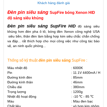
Khách hàng đánh giá
Đèn pin siêu sáng
SupFire bóng Xenon HID
độ sáng siêu khủng
Đèn pin siêu sáng SupFire HID
độ sáng siêu
khủng hơn đèn pha ô tô, bóng đèn Xenon công nghệ USA
siêu bền, thân đèn làm bằng hợp kim siêu chắc chắn chống
va đập... rất thích hợp cho mọi công việc như công tác bảo
vệ, an ninh quốc phòng...
Thống số kỹ thuật
đèn pin siêu sáng
SupFire :
Màu nhiệt độ
:
6000K
Pin
:
11.1V 4400mA / H
Đường kính đèn
:
85mm
Đường kính thân
: 46mm
Chiều dài
: 380mm
Trọng lượng
: 1200g
Nhiệt độ hoạt động
: -10 ℃ - 85 ℃
Màu
: Màu đen bạc
Chất liệu
: vỏ hợp kim nhôm