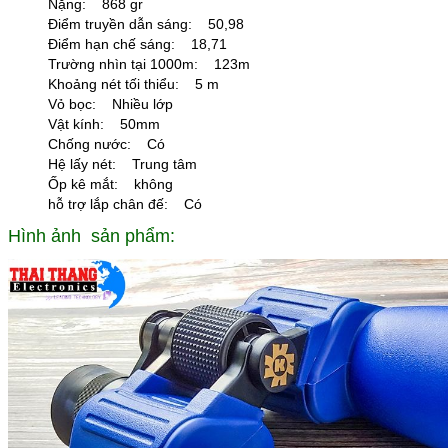
Nặng: 868 gr
Điểm truyền dẫn sáng: 50,98
Điểm hạn chế sáng: 18,71
Trường nhìn tại 1000m: 123m
Khoảng nét tối thiểu: 5 m
Vỏ bọc: Nhiều lớp
Vật kính: 50mm
Chống nước: Có
Hệ lấy nét: Trung tâm
Ốp kê mắt: không
hỗ trợ lắp chân đế: Có
Hình ảnh sản phẩm: