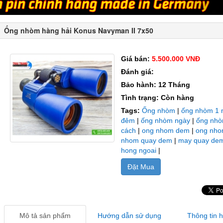
Ống nhòm hàng hải Konus Navyman II 7x50
Giá bán:
5.500.000 VNĐ
Đánh giá:
Bảo hành: 12 Tháng
Tình trạng: Còn hàng
Tags:
Ống nhòm
|
ống nhòm 1 
đêm
|
ống nhòm ngày
|
ống nhò
cách
|
ong nhom dem
|
ong nho
nhom quay dem
|
may quay de
hong ngoai
|
Đặt Mua
Mô tả sản phẩm
Hướng dẫn sử dụng
Thông tin 