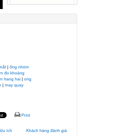
mắt
|
ống nhòm
m đo khoảng
m hang hai
|
ong
m
|
may quay
Print
hữu ích
Khách hàng đánh giá