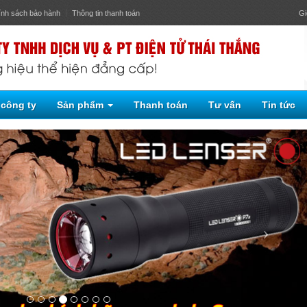
ính sách bảo hành
Thông tin thanh toán
Gi
 công ty
Sản phẩm
Thanh toán
Tư vấn
Tin tức