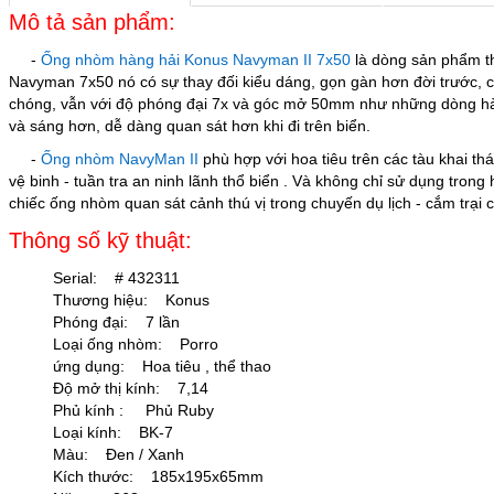
Mô tả sản phẩm:
-
Ống nhòm hàng hải Konus Navyman II 7x50
là dòng sản phẩm t
Navyman 7x50 nó có sự thay đối kiểu dáng, gọn gàn hơn đời trước, 
chóng, vẫn với độ phóng đại 7x và góc mở 50mm như những dòng hà
và sáng hơn, dễ dàng quan sát hơn khi đi trên biển.
-
Ống nhòm
NavyMan II
phù hợp với hoa tiêu trên các tàu khai thá
vệ binh - tuần tra an ninh lãnh thổ biển . Và không chỉ sử dụng trong
chiếc ống nhòm quan sát cảnh thú vị trong chuyến dụ lịch - cắm trại 
Thông số kỹ thuật:
Serial: # 432311
Thương hiệu: Konus
Phóng đại: 7 lần
Loại ống nhòm: Porro
ứng dụng: Hoa tiêu , thể thao
Độ mở thị kính: 7,14
Phủ kính : Phủ Ruby
Loại kính: BK-7
Màu: Đen / Xanh
Kích thước: 185x195x65mm