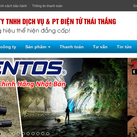
ính sách bảo hành
Thông tin thanh toán
Gi
 công ty
Sản phẩm
Thanh toán
Tư vấn
Tin tức