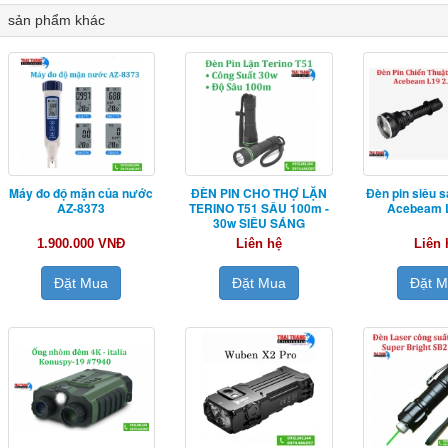
sản phẩm khác
Máy đo độ mặn của nước
ĐÈN PIN CHO THỢ LẶN
Đèn pin siêu s
AZ-8373
TERINO T51 SÂU 100m -
Acebeam L
30w SIÊU SÁNG
1.900.000 VNĐ
Liên hệ
Liên 
Đặt Mua
Đặt Mua
Đặt 