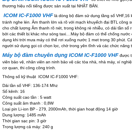
thương hiệu nổi tiếng được sản xuất tại NHẬT BẢN.
ICOM IC-F1000 VHF
là dòng bộ đàm sử dụng tầng số VHF,16 
tránh nghe lén. Âm thanh lớn và rõ với mạch khuyếch đại BTL công
cho chất lượng Âm thanh rõ nét, trong không rè nhiễu, có dải tần số
bởi các thiết bị khác như sóng taxi....Máy bộ đàm có thể chống nước
dụng khi trời mưa máy có thể rơi xuống nước 1 met trong 30 phút. Cá
người sử dụng gọi có chọn lọc, chờ trong yên tĩnh và các chức năng t
Máy bộ đàm chuyên dụng ICOM IC-F1000 VHF
được t
viên bảo vệ, nhân viên an ninh bảo vệ các tòa nhà, nhà máy, xí ngh
cơ quan, thi công công trình.
Thông số kỹ thuật ICOM IC-F1000 VHF:
Dải tần số VHF: 136-174 Mhz
Số kênh: 16
Công suất cao tần : 5 watt
Công suất âm thanh : 0,8W
Loại pin Li-ion BP - 279, 2000mAh, thời gian hoạt động 14 giờ
Dung lượng: 1485 mAh
Thời gian sạc pin: 3 giờ
Trọng lượng cả máy: 240 g