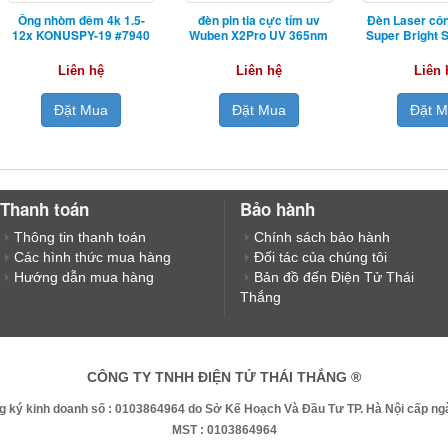
Ống nhòm đêm 4k 1.5-
đèn pin tia cực tím uv
Đèn Laser côn
12x KONUSPY-19 #7940
Wuben X2Pro UV 365nm
Super Bright
Liên hệ
Liên hệ
Liên 
Đặt Mua
Đặt Mua
Đặt 
Thanh toán
Bảo hành
Thông tin thanh toán
Chính sách bảo hành
Các hình thức mua hàng
Đối tác của chúng tôi
Hướng dẫn mua hàng
Bản đồ đến Điện Tử Thái
Thắng
CÔNG TY TNHH ĐIỆN TỬ THÁI THẮNG ®
g ký kinh doanh số : 0103864964 do Sở Kế Hoạch Và Đầu Tư TP. Hà Nội cấp ngà
MST : 0103864964