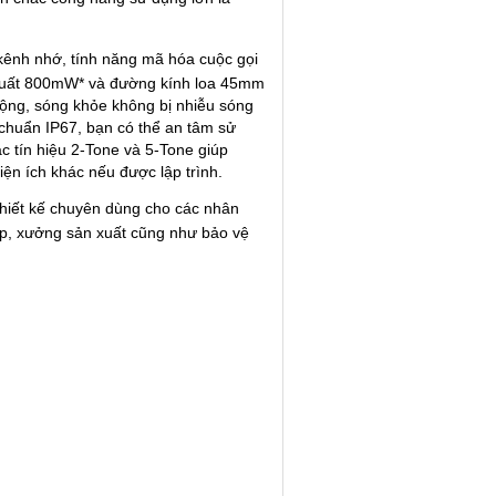
kênh nhớ, tính năng mã hóa cuộc gọi
 suất 800mW* và đường kính loa 45mm
 rộng, sóng khỏe không bị nhiễu sóng
 chuẩn IP67, bạn có thể an tâm sử
c tín hiệu 2-Tone và 5-Tone giúp
iện ích khác nếu được lập trình.
hiết kế chuyên dùng cho các nhân
iệp, xưởng sản xuất cũng như bảo vệ