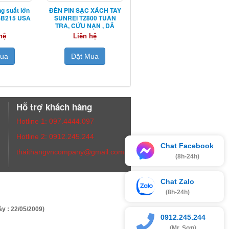
g suất lớn
ĐÈN PIN SẠC XÁCH TAY
 SB215 USA
SUNREI TZ800 TUẦN
TRA, CỨU NẠN , DÃ
NGOẠI
hệ
Liên hệ
Mua
Đặt Mua
Hỗ trợ khách hàng
Hotline 1: 097.4444.097
Hotline 2: 0912.245.244
Chat Facebook
thaithangvncompany@gmail.com
(8h-24h)
Chat Zalo
(8h-24h)
y : 22/05/2009)
0912.245.244
(Mr. Sơn)