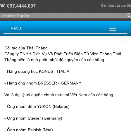
097.4444.097
Giỏ hàng của bạn (0)
MENU
Đối tác của Thái Thắng
Công ty TNHH Dịch Vụ Và Phát Triển Điện Tử Viễn Thông Thái
Thắng hiện là nhà phân phối độc quyền của các hãng :
- Hãng quang học KONUS - ITALIA
- Hãng ống nhòm BRESSER - GERMANY
Và là đại lý uỷ quyền chính thức tại Việt Nam của các hãng :
- Ống nhòm đêm YUKON (Belarus)
- Ống nhòm Steiner (Germany)
- Ống nhòm Baigish (Nga)