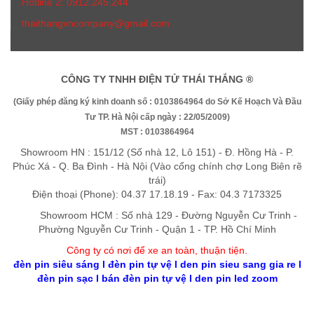
Hotline 2: 0912.245.244
thaithangvncompany@gmail.com
CÔNG TY TNHH ĐIỆN TỬ THÁI THẮNG ®
(Giấy phép đăng ký kinh doanh số : 0103864964 do Sở Kế Hoạch Và Đầu
Tư TP. Hà Nội cấp ngày : 22/05/2009)
MST : 0103864964
Showroom HN : 151/12 (Số nhà 12, Lô 151) - Đ. Hồng Hà - P.
Phúc Xá - Q. Ba Đình - Hà Nội (Vào cổng chính chợ Long Biên rẽ
trái)
Điện thoại (Phone): 04.37 17.18.19 - Fax: 04.3 7173325
Showroom HCM : Số nhà 129 - Đường Nguyễn Cư Trinh -
Phường Nguyễn Cư Trinh - Quận 1 - TP. Hồ Chí Minh
Công ty có nơi để xe an toàn, thuận tiệ
n
.
đèn pin siêu sáng
l
đèn pin tự vệ
l
den pin sieu sang gia re
l
đèn pin sạc
l
bán đèn pin tự vệ
l
den pin led zoom