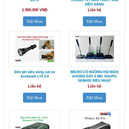
SIÊU SÁNG
1.900.000 VNĐ
Liên hệ
Đặt Mua
Đặt Mua
Đèn pin siêu sáng, soi xa
MICRO CỔ NGỖNG HỘI NGHỊ
Acebeam L19 2.0
KHÔNG DÂY 4 MÍC SHUPU
SKM400 SIÊU NHẠY
Liên hệ
Liên hệ
Đặt Mua
Đặt Mua