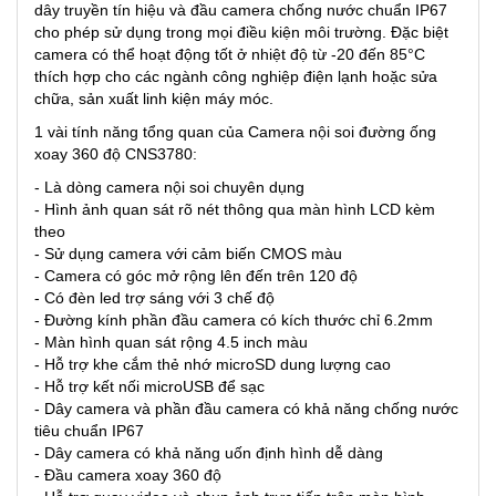
dây truyền tín hiệu và đầu camera chống nước chuẩn IP67
cho phép sử dụng trong mọi điều kiện môi trường. Đặc biệt
camera có thể hoạt động tốt ở nhiệt độ từ -20 đến 85°C
thích hợp cho các ngành công nghiệp điện lạnh hoặc sửa
chữa, sản xuất linh kiện máy móc.
1 vài tính năng tổng quan của Camera nội soi đường ống
xoay 360 độ CNS3780:
- Là dòng camera nội soi chuyên dụng
- Hình ảnh quan sát rõ nét thông qua màn hình LCD kèm
theo
- Sử dụng camera với cảm biến CMOS màu
- Camera có góc mở rộng lên đến trên 120 độ
- Có đèn led trợ sáng với 3 chế độ
- Đường kính phần đầu camera có kích thước chỉ 6.2mm
- Màn hình quan sát rộng 4.5 inch màu
- Hỗ trợ khe cắm thẻ nhớ microSD dung lượng cao
- Hỗ trợ kết nối microUSB để sạc
- Dây camera và phần đầu camera có khả năng chống nước
tiêu chuẩn IP67
- Dây camera có khả năng uốn định hình dễ dàng
- Đầu camera xoay 360 độ