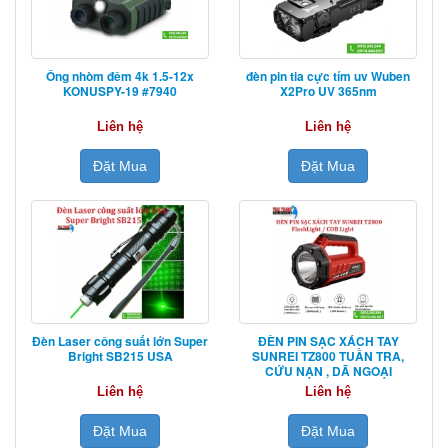
Ống nhòm đêm 4k 1.5-12x
đèn pin tia cực tím uv Wuben
KONUSPY-19 #7940
X2Pro UV 365nm
Liên hệ
Liên hệ
Đặt Mua
Đặt Mua
Đèn Laser công suất lớn Super
ĐÈN PIN SẠC XÁCH TAY
Bright SB215 USA
SUNREI TZ800 TUẦN TRA,
CỨU NẠN , DÃ NGOẠI
Liên hệ
Liên hệ
Đặt Mua
Đặt Mua