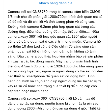
Khách hàng đánh giá
Camera nội soi CNS3780 trang bị camera cảm biến CMOS
1/6 inch cho độ phân giải 1280x720px, hình ảnh quan sát sẽ
có độ nét và độ chi tiết và tính tương phản vô cùng cao.
Đường kính camera 6.2mm phù hợp quan sát trong các
đường ống, điều hòa, buồng đốt máy, thiết bị điện,…. Đầu
camera xoay 360° kết hợp góc quan sát 120° giúp người
dùng dễ dàng quan sát ở các vị trí mong muốn. Camera hỗ
trợ thêm 10 đèn Led có thể điều chỉnh độ sáng giúp sản
phẩm quan sát tốt ở những nơi hoàn toàn không có ánh
sáng. Đầu camera bọc thép hợp kim nhằm bảo vệ sản phẩm
khi xảy ra các tác động mạnh. Máy trang bị màn hình tinh
thể lỏng 4.5inch độ phân giải 1920x1080 cho khả năng quan
sát vô cùng tuyệt vời, ngoài ra người dùng có thể kết nối đến
các thiết bị Smartphone để quan sát cơ động hơn. Tính
năng ghi hình và chụp ảnh giúp người dùng lưu lại các vị trí
xảy ra sự cố hoặc tình trạng của thiết bị để cung cấp cho
cấp trên hoặc khách hàng.
Camera nội soi xoay 360° CNS3780 thiết kế cầm tay dễ
dàng thao tác sử dụng, nguồn trang bị cho máy là pin sạc
dung lượng 2600mAh cho thời gian sử dụng 4 giờ. Thiết kế