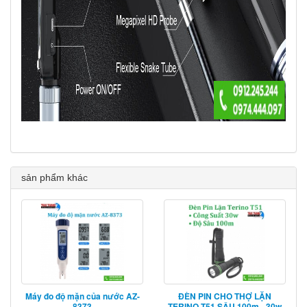
sản phẩm khác
Máy đo độ mặn của nước AZ-
ĐÈN PIN CHO THỢ LẶN
8373
TERINO T51 SÂU 100m - 30w