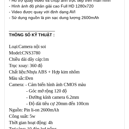
- Hỗ trợ quay video và chụp ảnh trực tiếp trên màn hình
- Hình ảnh độ phân giải cao Full HD 1280x720
- Video được quay với định dạng AVI
- Sử dụng nguồn là pin sạc dung lượng 2600mAh
____________________
THÔNG SỐ KỸ THUẬT :
Loại:Camera nội soi
Model:CNS3780
Chiều dài dây cáp:1m
Trục xoay: 360 độ
Chất liệu:Nhựa ABS + Hợp kim nhôm
Màu sắc:Đen
Camera: - Cảm biến hình ảnh CMOS màu
- Góc mở rộng 120 độ
- Đường kính camera 6.2mm
- Độ dài tiêu cự 20mm đến 100cm
Nguồn: Pin li-on 2600mAh
Công suât: 5w
Thời gian hoạt động: 4h
Trợ sáng: 10 đèn led trắng