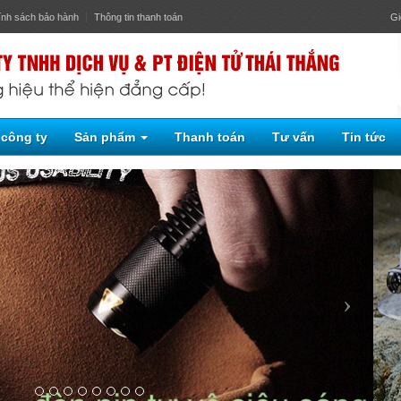
ính sách bảo hành
Thông tin thanh toán
Gi
 công ty
Sản phẩm
Thanh toán
Tư vấn
Tin tức