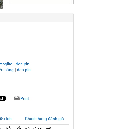
maglite
|
den pin
iêu sáng
|
den pin
Print
hữu ích
Khách hàng đánh giá
g chắc chắn,màu rằn ri tuyệt