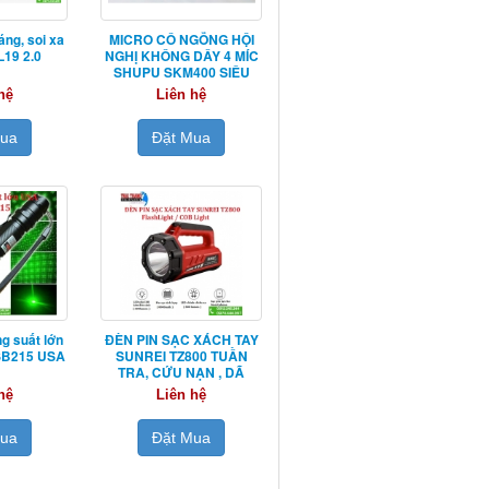
áng, soi xa
MICRO CỔ NGỖNG HỘI
19 2.0
NGHỊ KHÔNG DÂY 4 MÍC
SHUPU SKM400 SIÊU
NHẠY
hệ
Liên hệ
Mua
Đặt Mua
g suất lớn
ĐÈN PIN SẠC XÁCH TAY
 SB215 USA
SUNREI TZ800 TUẦN
TRA, CỨU NẠN , DÃ
NGOẠI
hệ
Liên hệ
Mua
Đặt Mua