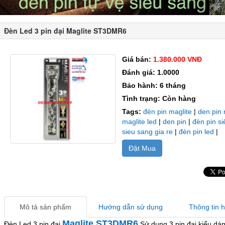
Đèn Led 3 pin đại Maglite ST3DMR6
Giá bán:
1.380.000 VNĐ
Đánh giá: 1.0000
Bảo hành: 6 tháng
Tình trạng: Còn hàng
Tags:
đèn pin maglite
|
den pin 
maglite led
|
den pin
|
đèn pin s
sieu sang gia re
|
đèn pin led
|
Đặt Mua
Mô tả sản phẩm
Hướng dẫn sử dụng
Thông tin 
Maglite ST3DMR6
Đèn Led 3 pin đại
Sử dụng 3 pin đại,kiểu dán