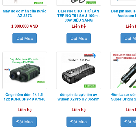
Máy đo độ mặn của nước
ĐÈN PIN CHO THỢ LẶN
Đèn pin siêu s
AZ-8373
TERINO T51 SÂU 100m -
Acebeam L
30w SIÊU SÁNG
1.900.000 VNĐ
Liên hệ
Liên 
Đặt Mua
Đặt Mua
Đặt 
Ống nhòm đêm 4k 1.5-
đèn pin tia cực tím uv
Đèn Laser côn
12x KONUSPY-19 #7940
Wuben X2Pro UV 365nm
Super Bright
Liên hệ
Liên hệ
Liên 
Đặt Mua
Đặt Mua
Đặt 