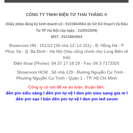
CÔNG TY TNHH ĐIỆN TỬ THÁI THẮNG ®
(Giấy phép đăng ký kinh doanh số : 0103864964 do Sở Kế Hoạch Và Đầu
Tư TP. Hà Nội cấp ngày : 22/05/2009)
MST : 0103864964
Showroom HN : 151/12 (Số nhà 12, Lô 151) - Đ. Hồng Hà - P.
Phúc Xá - Q. Ba Đình - Hà Nội (Vào cổng chính chợ Long Biên rẽ
trái)
Điện thoại (Phone): 04.37 17.18.19 - Fax: 04.3 7173325
Showroom HCM : Số nhà 129 - Đường Nguyễn Cư Trinh -
Phường Nguyễn Cư Trinh - Quận 1 - TP. Hồ Chí Minh
Công ty có nơi để xe an toàn, thuận tiệ
n
.
đèn pin siêu sáng
l
đèn pin tự vệ
l
den pin sieu sang gia re
l
đèn pin sạc
l
bán đèn pin tự vệ
l
den pin led zoom