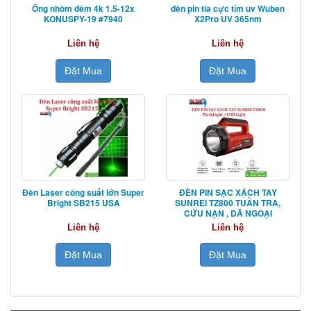
Ống nhòm đêm 4k 1.5-12x
đèn pin tia cực tím uv Wuben
KONUSPY-19 #7940
X2Pro UV 365nm
Liên hệ
Liên hệ
Đặt Mua
Đặt Mua
Đèn Laser công suất lớn Super
ĐÈN PIN SẠC XÁCH TAY
Bright SB215 USA
SUNREI TZ800 TUẦN TRA,
CỨU NẠN , DÃ NGOẠI
Liên hệ
Liên hệ
Đặt Mua
Đặt Mua