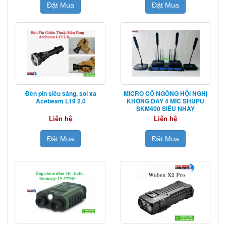
Đặt Mua
Đặt Mua
Đèn pin siêu sáng, soi xa
MICRO CỔ NGỖNG HỘI NGHỊ
Acebeam L19 2.0
KHÔNG DÂY 4 MÍC SHUPU
SKM400 SIÊU NHẠY
Liên hệ
Liên hệ
Đặt Mua
Đặt Mua