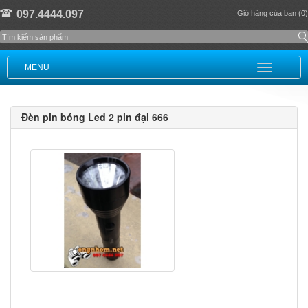
097.4444.097
Giỏ hàng của bạn (0)
MENU
Đèn pin bóng Led 2 pin đại 666