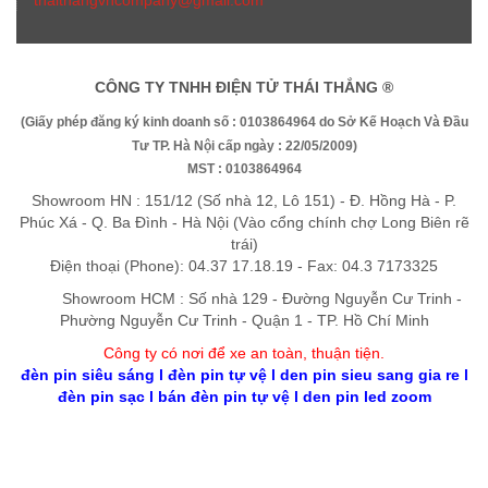
thaithangvncompany@gmail.com
CÔNG TY TNHH ĐIỆN TỬ THÁI THẮNG ®
(Giấy phép đăng ký kinh doanh số : 0103864964 do Sở Kế Hoạch Và Đầu
Tư TP. Hà Nội cấp ngày : 22/05/2009)
MST : 0103864964
Showroom HN : 151/12 (Số nhà 12, Lô 151) - Đ. Hồng Hà - P.
Phúc Xá - Q. Ba Đình - Hà Nội (Vào cổng chính chợ Long Biên rẽ
trái)
Điện thoại (Phone): 04.37 17.18.19 - Fax: 04.3 7173325
Showroom HCM : Số nhà 129 - Đường Nguyễn Cư Trinh -
Phường Nguyễn Cư Trinh - Quận 1 - TP. Hồ Chí Minh
Công ty có nơi để xe an toàn, thuận tiệ
n
.
đèn pin siêu sáng
l
đèn pin tự vệ
l
den pin sieu sang gia re
l
đèn pin sạc
l
bán đèn pin tự vệ
l
den pin led zoom