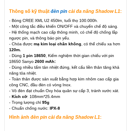
Thông số kỹ thuật
đ
èn pin
cài đa năng Shadow L1
:
- Bóng CREE XML U2 450lm, tuổi thọ 100.000h.
- Một công tắc điều khiển ON/OFF và chuyển chế độ sáng.
- Hệ thống mạch cao cấp thông minh, có chế độ chống lắp
ngược pin, và thông báo pin yếu.
- Chóa được
mạ kim loại chân không
, có thể chiếu xa hơn
120m.
- Dùng
1 pin 18650
, Kiểm nghiệm thời gian chiếu với pin
18650 Sanyo
2600 mAh:
- Dùng nhiều tấm tản nhiệt đứng, kết cấu liền thân tăng khả
năng tỏa nhiệt.
- Toàn thân được sản xuất bằng hợp kim nhôm cao cấp gia
công CNC, đầu đèn có vòng Inox.
- Vỏ đèn đạt chuẩn Oxy hóa quân sự cấp 3, tránh xước xát.
-
Kích cỡ
: 108mm*25.4mm
- Trọng lượng chỉ
95g
- Chuẩn chống nước:
IPX-8
Hình ảnh đ
èn pin cài đa năng Shadow L1
: