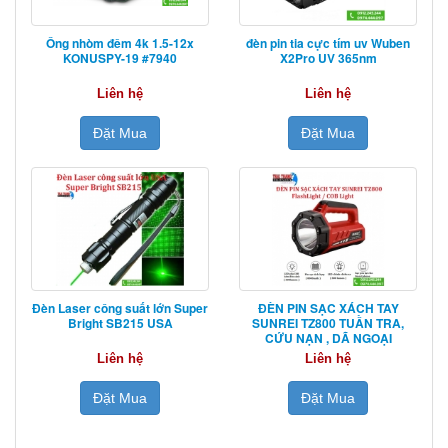
Ống nhòm đêm 4k 1.5-12x
đèn pin tia cực tím uv Wuben
KONUSPY-19 #7940
X2Pro UV 365nm
Liên hệ
Liên hệ
Đặt Mua
Đặt Mua
Đèn Laser công suất lớn Super
ĐÈN PIN SẠC XÁCH TAY
Bright SB215 USA
SUNREI TZ800 TUẦN TRA,
CỨU NẠN , DÃ NGOẠI
Liên hệ
Liên hệ
Đặt Mua
Đặt Mua