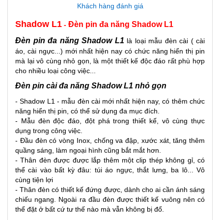
Khách hàng đánh giá
Shadow L1
Đèn pin đa năng Shadow L1
-
Đèn pin đa năng Shadow L1
là loại mẫu đèn cài ( cài
áo, cài ngực...) mới nhất hiện nay có chức năng hiển thị pin
mà lại vô cùng nhỏ gọn, là một thiết kế độc đáo rất phù hợp
cho nhiều loại công việc...
Đèn pin cài đa năng Shadow L1 nhỏ gọn
- Shadow L1 - mẫu đèn cài mới nhất hiện nay, có thêm chức
năng hiển thị pin, có thể sử dụng đa mục đích.
- Mẫu đèn độc đáo, đột phá trong thiết kế, vô cùng thực
dụng trong công việc.
- Đầu đèn có vòng Inox, chống va đập, xước xát, tăng thêm
quầng sáng, làm ngoại hình cũng bắt mắt hơn.
- Thân đèn được được lắp thêm một clip thép không gỉ, có
thể cài vào bất kỳ đâu: túi áo ngực, thắt lưng, ba lô... Vô
cùng tiện lợi
- Thân đèn có thiết kế đứng được, dành cho ai cần ánh sáng
chiếu ngang. Ngoài ra đầu đèn được thiết kế vuông nên có
thể đặt ở bất cứ tư thế nào mà vẫn không bị đổ.