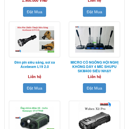
1.900.000 VNĐ
Liên hệ
Đặt Mua
Đặt Mua
Đèn pin siêu sáng, soi xa
MICRO CỔ NGỖNG HỘI NGHỊ
Acebeam L19 2.0
KHÔNG DÂY 4 MÍC SHUPU
SKM400 SIÊU NHẠY
Liên hệ
Liên hệ
Đặt Mua
Đặt Mua