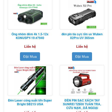
Ống nhòm đêm 4k 1.5-12x
đèn pin tia cực tím uv Wuben
KONUSPY-19 #7940
X2Pro UV 365nm
Liên hệ
Liên hệ
Đặt Mua
Đặt Mua
Đèn Laser công suất lớn Super
ĐÈN PIN SẠC XÁCH TAY
Bright SB215 USA
SUNREI TZ800 TUẦN TRA,
CỨU NẠN , DÃ NGOẠI