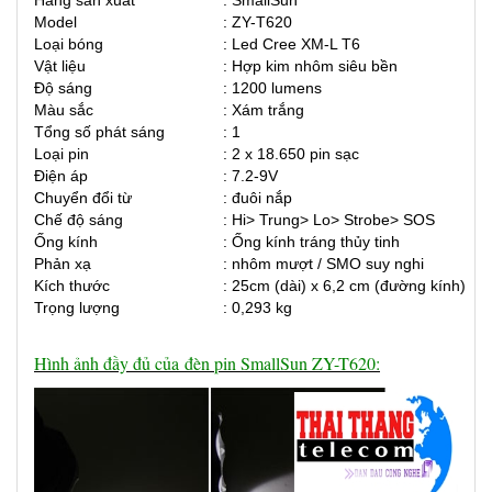
Hãng sản xuất
: SmallSun
Model
: ZY-T620
Loại bóng
: Led Cree XM-L T6
Vật liệu
: Hợp kim nhôm siêu bền
Độ sáng
: 1200 lumens
Màu sắc
: Xám trắng
Tổng số phát sáng
: 1
Loại pin
: 2 x 18.650 pin sạc
Điện áp
: 7.2-9V
Chuyển đổi từ
: đuôi nắp
Chế độ sáng
: Hi> Trung> Lo> Strobe> SOS
Ống kính
: Ống kính tráng thủy tinh
Phản xạ
: nhôm mượt / SMO suy nghi
Kích thước
: 25cm (dài) x 6,2 cm (đường kính)
Trọng lượng
: 0,293 kg
Hình ảnh đầy đủ của đèn pin SmallSun ZY-T620: