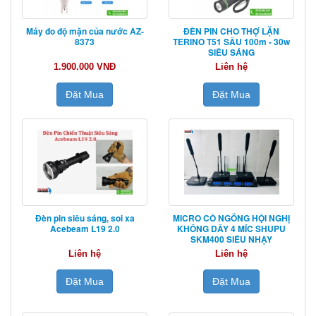
Máy đo độ mặn của nước AZ-
ĐÈN PIN CHO THỢ LẶN
8373
TERINO T51 SÂU 100m - 30w
SIÊU SÁNG
1.900.000 VNĐ
Liên hệ
Đặt Mua
Đặt Mua
Đèn pin siêu sáng, soi xa
MICRO CỔ NGỖNG HỘI NGHỊ
Acebeam L19 2.0
KHÔNG DÂY 4 MÍC SHUPU
SKM400 SIÊU NHẠY
Liên hệ
Liên hệ
Đặt Mua
Đặt Mua