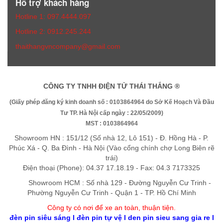
Hỗ trợ khách hàng
Hotline 1: 097.4444.097
Hotline 2: 0912.245.244
thaithangvncompany@gmail.com
CÔNG TY TNHH ĐIỆN TỬ THÁI THẮNG ®
(Giấy phép đăng ký kinh doanh số : 0103864964 do Sở Kế Hoạch Và Đầu
Tư TP. Hà Nội cấp ngày : 22/05/2009)
MST : 0103864964
Showroom HN : 151/12 (Số nhà 12, Lô 151) - Đ. Hồng Hà - P.
Phúc Xá - Q. Ba Đình - Hà Nội (Vào cổng chính chợ Long Biên rẽ
trái)
Điện thoại (Phone): 04.37 17.18.19 - Fax: 04.3 7173325
Showroom HCM : Số nhà 129 - Đường Nguyễn Cư Trinh -
Phường Nguyễn Cư Trinh - Quận 1 - TP. Hồ Chí Minh
Công ty có nơi để xe an toàn, thuận tiệ
n
.
đèn pin siêu sáng
l
đèn pin tự vệ
l
den pin sieu sang gia re
l