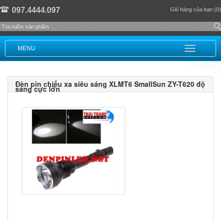
097.4444.097
Giỏ hàng của bạn (0)
MENU
Đèn pin chiếu xa siêu sáng XLMT6 SmallSun ZY-T620 độ
sáng cực lớn