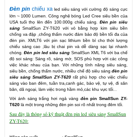
Đèn pin
chiếu xa
led siêu sáng với cường độ sáng cực
lớn ~ 1000 Lumen. Công nghệ bóng Led Cree siêu bền của
USA tuổi thọ lên đến 100.000g chiếu sáng.
Đèn pin siêu
sáng
SmallSun ZY-T620 với vỏ bằng hợp kim siêu bền
chống va đập ,chống thấm nước đảm bảo độ bền tối đa của
đèn pin. XMLT6 với pin sạc lithium bền bỉ cho thời lượng
chiếu sáng cao ,lâu bị chai pin và dễ dàng sạc lại nhanh
chóng.
Đèn pin led siêu sáng
SmallSun XML T6 với ba chế
độ soi sáng: Sáng rõ, sáng mờ, SOS phù hợp với các công
việc khác nhau của bạn. Với những tính năng siêu sáng,
siêu bền, chống thấm nước, nhiều chế độ siêu sáng
đèn pin
siêu sáng SmallSun ZY-T620
rất phù hợp cho việc chiếu
sáng vào ban đêm, tuần tra,canh gác, bảo vệ, tự vệ, đi săn
băn, dã ngoại, làm việc trong hầm mỏ,các khu vực tối...
Với ánh sáng trắng hơi ngả vàng
đèn pin SmallSun ZY-
T620
là một trong những đèn pin soi rõ nhất trong đêm tối.
Sau đây là thông số kỹ thuật đèn pin led siêu sáng SmallSun
ZY-T620: