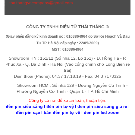
thaithangvncompany@gmail.com
CÔNG TY TNHH ĐIỆN TỬ THÁI THẮNG ®
(Giấy phép đăng ký kinh doanh số : 0103864964 do Sở Kế Hoạch Và Đầu
Tư TP. Hà Nội cấp ngày : 22/05/2009)
MST : 0103864964
Showroom HN : 151/12 (Số nhà 12, Lô 151) - Đ. Hồng Hà - P.
Phúc Xá - Q. Ba Đình - Hà Nội (Vào cổng chính chợ Long Biên rẽ
trái)
Điện thoại (Phone): 04.37 17.18.19 - Fax: 04.3 7173325
Showroom HCM : Số nhà 129 - Đường Nguyễn Cư Trinh -
Phường Nguyễn Cư Trinh - Quận 1 - TP. Hồ Chí Minh
Công ty có nơi để xe an toàn, thuận tiệ
n
.
đèn pin siêu sáng
l
đèn pin tự vệ
l
den pin sieu sang gia re
l
đèn pin sạc
l
bán đèn pin tự vệ
l
den pin led zoom