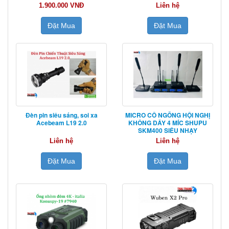
1.900.000 VNĐ
Liên hệ
Đặt Mua
Đặt Mua
Đèn pin siêu sáng, soi xa
MICRO CỔ NGỖNG HỘI NGHỊ
Acebeam L19 2.0
KHÔNG DÂY 4 MÍC SHUPU
SKM400 SIÊU NHẠY
Liên hệ
Liên hệ
Đặt Mua
Đặt Mua