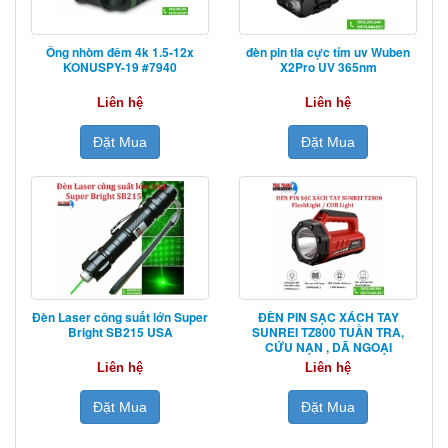
Ống nhòm đêm 4k 1.5-12x
đèn pin tia cực tím uv Wuben
KONUSPY-19 #7940
X2Pro UV 365nm
Liên hệ
Liên hệ
Đặt Mua
Đặt Mua
Đèn Laser công suất lớn Super
ĐÈN PIN SẠC XÁCH TAY
Bright SB215 USA
SUNREI TZ800 TUẦN TRA,
CỨU NẠN , DÃ NGOẠI
Liên hệ
Liên hệ
Đặt Mua
Đặt Mua