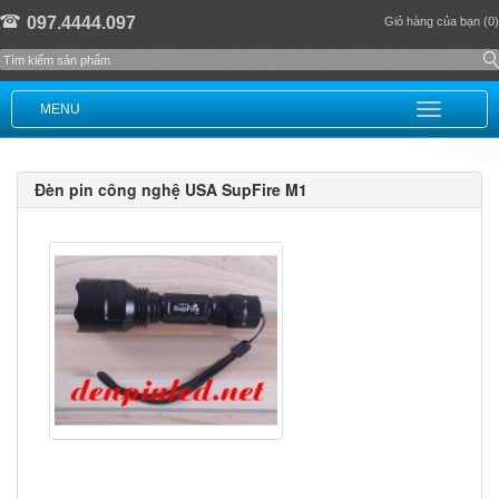
097.4444.097
Giỏ hàng của bạn (0)
MENU
Đèn pin công nghệ USA SupFire M1