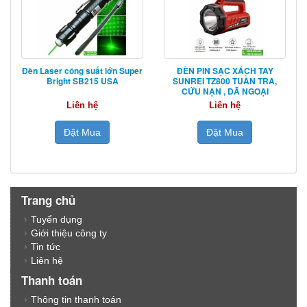
Đèn Laser công suất lớn Super
ĐÈN PIN SẠC XÁCH TAY
Bright SB215 USA
SUNREI TZ800 TUẦN TRA,
CỨU NẠN , DÃ NGOẠI
Liên hệ
Liên hệ
Đặt Mua
Đặt Mua
Trang chủ
Tuyển dụng
Giới thiệu công ty
Tin tức
Liên hệ
Thanh toán
Thông tin thanh toán