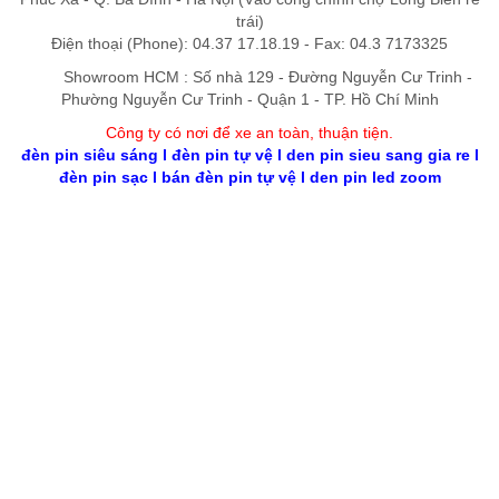
trái)
Điện thoại (Phone): 04.37 17.18.19 - Fax: 04.3 7173325
Showroom HCM : Số nhà 129 - Đường Nguyễn Cư Trinh -
Phường Nguyễn Cư Trinh - Quận 1 - TP. Hồ Chí Minh
Công ty có nơi để xe an toàn, thuận tiệ
n
.
đèn pin siêu sáng
l
đèn pin tự vệ
l
den pin sieu sang gia re
l
đèn pin sạc
l
bán đèn pin tự vệ
l
den pin led zoom