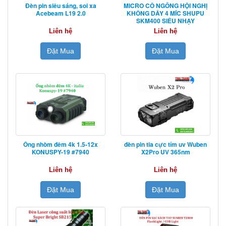
Đèn pin siêu sáng, soi xa
MICRO CỔ NGỖNG HỘI NGHỊ
Acebeam L19 2.0
KHÔNG DÂY 4 MÍC SHUPU
SKM400 SIÊU NHẠY
Liên hệ
Liên hệ
Đặt Mua
Đặt Mua
Ống nhòm đêm 4k 1.5-12x
đèn pin tia cực tím uv Wuben
KONUSPY-19 #7940
X2Pro UV 365nm
Liên hệ
Liên hệ
Đặt Mua
Đặt Mua