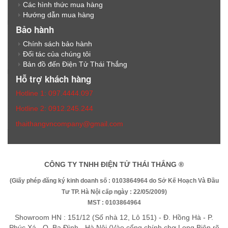
Các hình thức mua hàng
Hướng dẫn mua hàng
Bảo hành
Chính sách bảo hành
Đối tác của chúng tôi
Bản đồ đến Điện Tử Thái Thắng
Hỗ trợ khách hàng
Hotline 1: 097.4444.097
Hotline 2: 0912.245.244
thaithangvncompany@gmail.com
CÔNG TY TNHH ĐIỆN TỬ THÁI THẮNG ®
(Giấy phép đăng ký kinh doanh số : 0103864964 do Sở Kế Hoạch Và Đầu
Tư TP. Hà Nội cấp ngày : 22/05/2009)
MST : 0103864964
Showroom HN : 151/12 (Số nhà 12, Lô 151) - Đ. Hồng Hà - P.
Phúc Xá - Q. Ba Đình - Hà Nội (Vào cổng chính chợ Long Biên rẽ