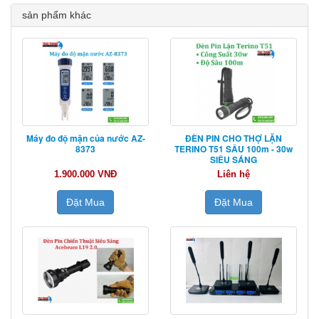
sản phẩm khác
Máy đo độ mặn của nước AZ-
ĐÈN PIN CHO THỢ LẶN
8373
TERINO T51 SÂU 100m - 30w
SIÊU SÁNG
1.900.000 VNĐ
Liên hệ
Đặt Mua
Đặt Mua