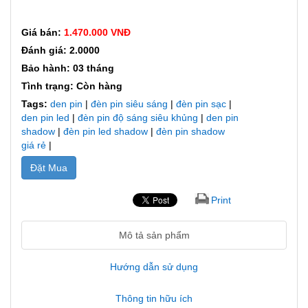
Giá bán:
1.470.000 VNĐ
Đánh giá: 2.0000
Bảo hành: 03 tháng
Tình trạng: Còn hàng
Tags:
den pin
|
đèn pin siêu sáng
|
đèn pin sạc
|
den pin led
|
đèn pin độ sáng siêu khủng
|
den pin
shadow
|
đèn pin led shadow
|
đèn pin shadow
giá rẻ
|
Đặt Mua
Print
Mô tả sản phẩm
Hướng dẫn sử dụng
Thông tin hữu ích