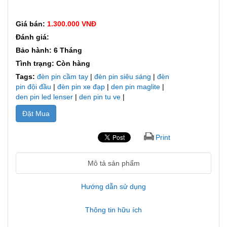
Giá bán:
1.300.000 VNĐ
Đánh giá:
Bảo hành: 6 Tháng
Tình trạng: Còn hàng
Tags:
đèn pin cầm tay
|
đèn pin siêu sáng
|
đèn
pin đội đầu
|
đèn pin xe đạp
|
den pin maglite
|
den pin led lenser
|
den pin tu ve
|
Đặt Mua
Print
Mô tả sản phẩm
Hướng dẫn sử dụng
Thông tin hữu ích