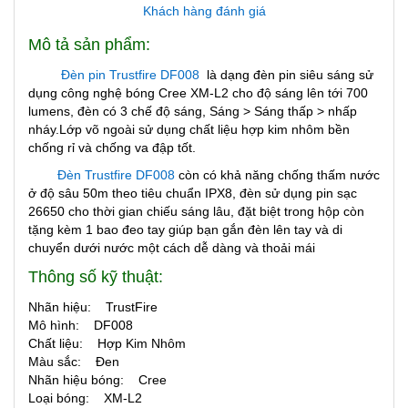
Khách hàng đánh giá
Mô tả sản phẩm:
Đèn pin Trustfire DF008
là dạng đèn pin siêu sáng sử
dụng công nghệ bóng Cree XM-L2 cho độ sáng lên tới 700
lumens, đèn có 3 chế độ sáng, Sáng > Sáng thấp > nhấp
nháy.Lớp võ ngoài sử dụng chất liệu hợp kim nhôm bền
chống rỉ và chống va đập tốt.
Đèn Trustfire DF008
còn có khả năng chống thấm nước
ở độ sâu 50m theo tiêu chuẩn IPX8, đèn sử dụng pin sạc
26650 cho thời gian chiếu sáng lâu, đặt biệt trong hộp còn
tặng kèm 1 bao đeo tay giúp bạn gắn đèn lên tay và di
chuyển dưới nước một cách dễ dàng và thoải mái
Thông số kỹ thuật:
Nhãn hiệu: TrustFire
Mô hình: DF008
Chất liệu: Hợp Kim Nhôm
Màu sắc: Đen
Nhãn hiệu bóng: Cree
Loại bóng: XM-L2