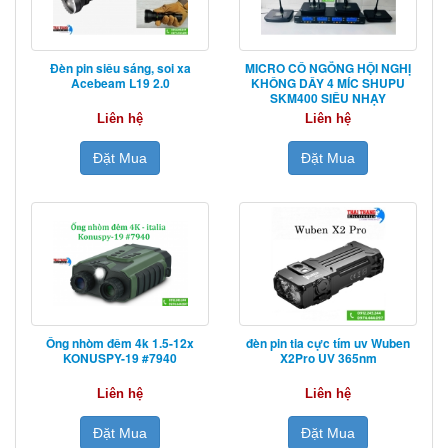
Đèn pin siêu sáng, soi xa
MICRO CỔ NGỖNG HỘI NGHỊ
Acebeam L19 2.0
KHÔNG DÂY 4 MÍC SHUPU
SKM400 SIÊU NHẠY
Liên hệ
Liên hệ
Đặt Mua
Đặt Mua
Ống nhòm đêm 4k 1.5-12x
đèn pin tia cực tím uv Wuben
KONUSPY-19 #7940
X2Pro UV 365nm
Liên hệ
Liên hệ
Đặt Mua
Đặt Mua