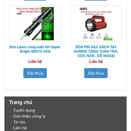
Đèn Laser công suất lớn Super
ĐÈN PIN SẠC XÁCH TAY
Bright SB215 USA
SUNREI TZ800 TUẦN TRA,
CỨU NẠN , DÃ NGOẠI
Liên hệ
Liên hệ
Đặt Mua
Đặt Mua
Trang chủ
Tuyển dụng
Giới thiệu công ty
Tin tức
Liên hệ