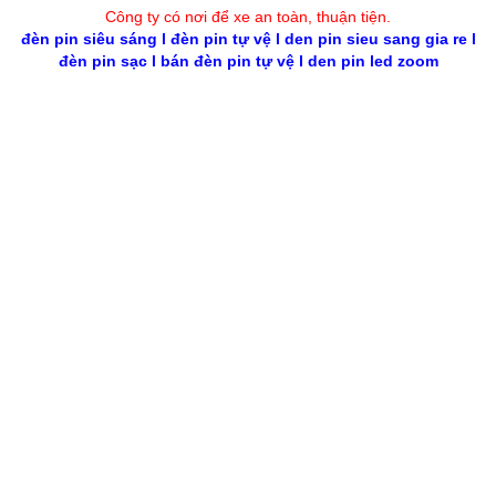
Công ty có nơi để xe an toàn, thuận tiệ
n
.
đèn pin siêu sáng
l
đèn pin tự vệ
l
den pin sieu sang gia re
l
đèn pin sạc
l
bán đèn pin tự vệ
l
den pin led zoom