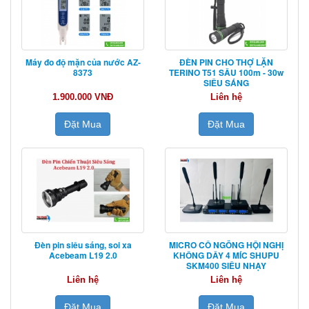
Máy đo độ mặn của nước AZ-
ĐÈN PIN CHO THỢ LẶN
8373
TERINO T51 SÂU 100m - 30w
SIÊU SÁNG
1.900.000 VNĐ
Liên hệ
Đặt Mua
Đặt Mua
Đèn pin siêu sáng, soi xa
MICRO CỔ NGỖNG HỘI NGHỊ
Acebeam L19 2.0
KHÔNG DÂY 4 MÍC SHUPU
SKM400 SIÊU NHẠY
Liên hệ
Liên hệ
Đặt Mua
Đặt Mua