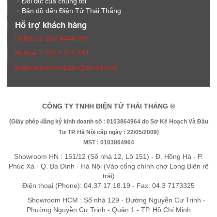
Đối tác của chúng tôi
Bản đồ đến Điện Tử Thái Thắng
Hỗ trợ khách hàng
Hotline 1: 097.4444.097
Hotline 2: 0912.245.244
thaithangvncompany@gmail.com
CÔNG TY TNHH ĐIỆN TỬ THÁI THẮNG ®
(Giấy phép đăng ký kinh doanh số : 0103864964 do Sở Kế Hoạch Và Đầu
Tư TP. Hà Nội cấp ngày : 22/05/2009)
MST : 0103864964
Showroom HN : 151/12 (Số nhà 12, Lô 151) - Đ. Hồng Hà - P.
Phúc Xá - Q. Ba Đình - Hà Nội (Vào cổng chính chợ Long Biên rẽ
trái)
Điện thoại (Phone): 04.37 17.18.19 - Fax: 04.3 7173325
Showroom HCM : Số nhà 129 - Đường Nguyễn Cư Trinh -
Phường Nguyễn Cư Trinh - Quận 1 - TP. Hồ Chí Minh