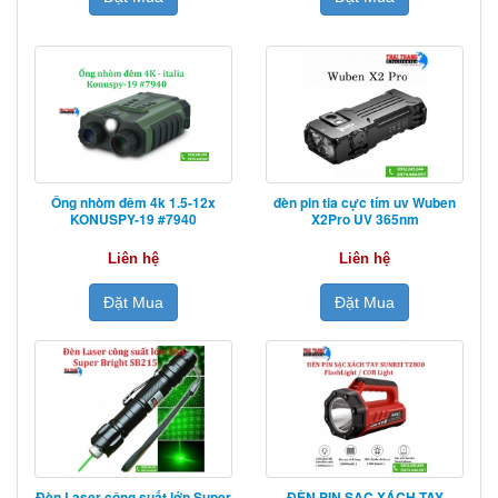
Ống nhòm đêm 4k 1.5-12x
đèn pin tia cực tím uv Wuben
KONUSPY-19 #7940
X2Pro UV 365nm
Liên hệ
Liên hệ
Đặt Mua
Đặt Mua
Đèn Laser công suất lớn Super
ĐÈN PIN SẠC XÁCH TAY