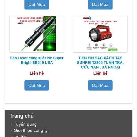
Đặt Mua
Đặt Mua
Đèn Laser công suất lớn Super
ĐÈN PIN SẠC XÁCH TAY
Bright SB215 USA
SUNREI TZ800 TUẦN TRA,
CỨU NẠN , DÃ NGOẠI
Liên hệ
Liên hệ
Đặt Mua
Đặt Mua
Trang chủ
Tuyển dụng
Giới thiệu công ty
Tin tức