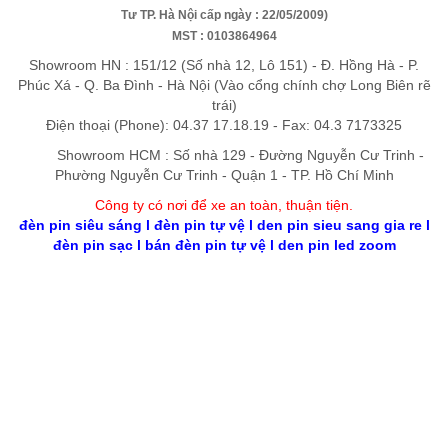
Tư TP. Hà Nội cấp ngày : 22/05/2009)
MST : 0103864964
Showroom HN : 151/12 (Số nhà 12, Lô 151) - Đ. Hồng Hà - P.
Phúc Xá - Q. Ba Đình - Hà Nội (Vào cổng chính chợ Long Biên rẽ
trái)
Điện thoại (Phone): 04.37 17.18.19 - Fax: 04.3 7173325
Showroom HCM : Số nhà 129 - Đường Nguyễn Cư Trinh -
Phường Nguyễn Cư Trinh - Quận 1 - TP. Hồ Chí Minh
Công ty có nơi để xe an toàn, thuận tiệ
n
.
đèn pin siêu sáng
l
đèn pin tự vệ
l
den pin sieu sang gia re
l
đèn pin sạc
l
bán đèn pin tự vệ
l
den pin led zoom