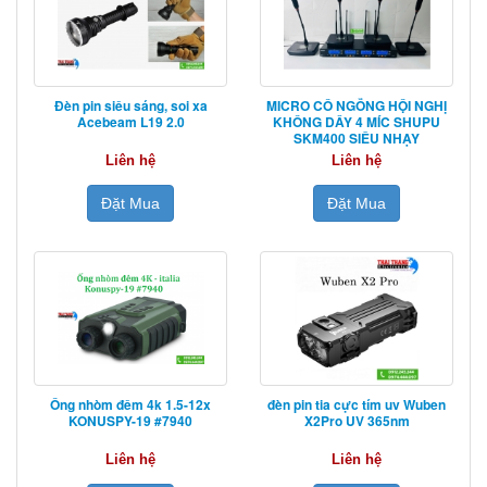
Đèn pin siêu sáng, soi xa
MICRO CỔ NGỖNG HỘI NGHỊ
Acebeam L19 2.0
KHÔNG DÂY 4 MÍC SHUPU
SKM400 SIÊU NHẠY
Liên hệ
Liên hệ
Đặt Mua
Đặt Mua
Ống nhòm đêm 4k 1.5-12x
đèn pin tia cực tím uv Wuben
KONUSPY-19 #7940
X2Pro UV 365nm
Liên hệ
Liên hệ