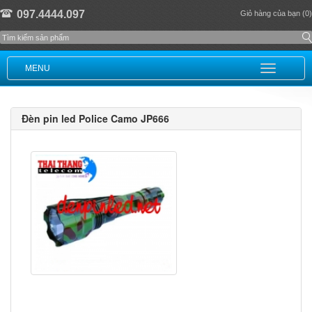
097.4444.097
Giỏ hàng của bạn (0)
MENU
Đèn pin led Police Camo JP666