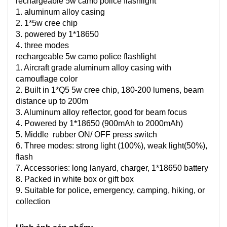
rechargeable 5w camo police flashlight
1. aluminum alloy casing
2. 1*5w cree chip
3. powered by 1*18650
4. three modes
rechargeable 5w camo police flashlight
1. Aircraft grade aluminum alloy casing with
camouflage color
2. Built in 1*Q5 5w cree chip, 180-200 lumens, beam
distance up to 200m
3. Aluminum alloy reflector, good for beam focus
4. Powered by 1*18650 (900mAh to 2000mAh)
5. Middle rubber ON/ OFF press switch
6. Three modes: strong light (100%), weak light(50%),
flash
7. Accessories: long lanyard, charger, 1*18650 battery
8. Packed in white box or gift box
9. Suitable for police, emergency, camping, hiking, or
collection