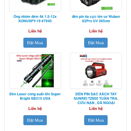
Ống nhòm đêm 4k 1.5-12x
đèn pin tia cực tím uv Wuben
KONUSPY-19 #7940
X2Pro UV 365nm
Liên hệ
Liên hệ
Đặt Mua
Đặt Mua
Đèn Laser công suất lớn Super
ĐÈN PIN SẠC XÁCH TAY
Bright SB215 USA
SUNREI TZ800 TUẦN TRA,
CỨU NẠN , DÃ NGOẠI
Liên hệ
Liên hệ
Đặt Mua
Đặt Mua