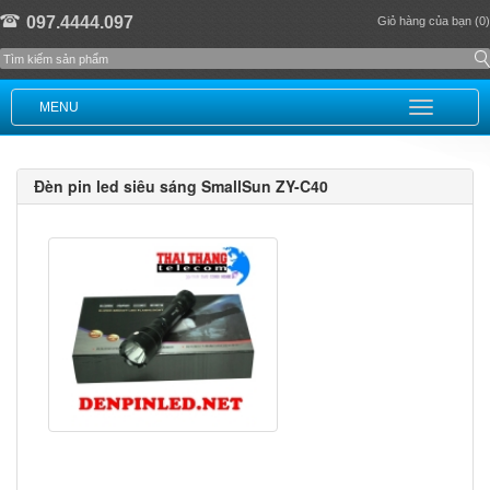
097.4444.097
Giỏ hàng của bạn (0)
MENU
Đèn pin led siêu sáng SmallSun ZY-C40