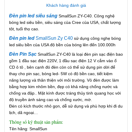
Khách hàng đánh giá
Đèn pin led siêu sáng
SmallSun ZY-C40. Công nghệ
bóng led siêu bền, siêu sáng của Cree của USA, chất lượng
tôt, tuổi thọ cao.
Đèn pin led
SmallSun Zy C40
sử dụng công nghẹ bóng
led siêu bền của USA độ bền của bóng lên đến 100.000h
Đèn Pin Sạc
SmallSun ZY-C40 là loại đèn pin sạc điện bao
gồm 1 đầu sạc điện 220V, 1 đầu sạc điện 12 V cắm vào ổ
CD ô tô , bên cạnh đó đèn còn có thể sử dụng pin dời để
thay cho pin sạc, bóng led- 5W có độ bền cao, tiết kiệm
năng lượng và thân thiện với môi trường. Vỏ đèn được làm
bằng hợp kim nhôm bền, đẹp có khả năng chống nước và
chống va đập.. Mặt kính được tráng thủy tinh quang học với
độ truyền ánh sáng cao và chống xước, mờ.
Đèn có kích thước nhỏ gọn, dễ sử dụng và phù hợp khi đi du
lịch, dã ngoại…
Thông số kỹ thuật sản phẩm:
Tên hãng: SmallSun