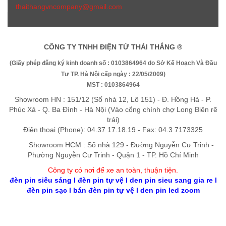
thaithangvncompany@gmail.com
CÔNG TY TNHH ĐIỆN TỬ THÁI THẮNG ®
(Giấy phép đăng ký kinh doanh số : 0103864964 do Sở Kế Hoạch Và Đầu
Tư TP. Hà Nội cấp ngày : 22/05/2009)
MST : 0103864964
Showroom HN : 151/12 (Số nhà 12, Lô 151) - Đ. Hồng Hà - P.
Phúc Xá - Q. Ba Đình - Hà Nội (Vào cổng chính chợ Long Biên rẽ
trái)
Điện thoại (Phone): 04.37 17.18.19 - Fax: 04.3 7173325
Showroom HCM : Số nhà 129 - Đường Nguyễn Cư Trinh -
Phường Nguyễn Cư Trinh - Quận 1 - TP. Hồ Chí Minh
Công ty có nơi để xe an toàn, thuận tiệ
n
.
đèn pin siêu sáng
l
đèn pin tự vệ
l
den pin sieu sang gia re
l
đèn pin sạc
l
bán đèn pin tự vệ
l
den pin led zoom