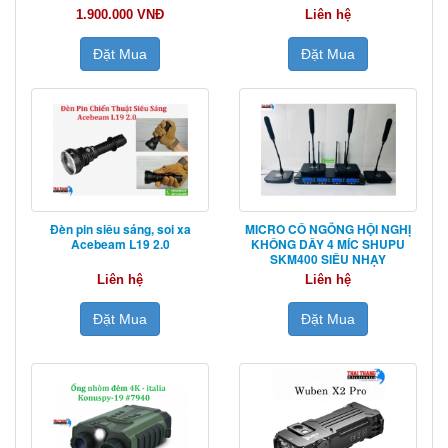
1.900.000 VNĐ
Liên hệ
Đặt Mua
Đặt Mua
Đèn pin siêu sáng, soi xa
MICRO CỔ NGỖNG HỘI NGHỊ
Acebeam L19 2.0
KHÔNG DÂY 4 MÍC SHUPU
SKM400 SIÊU NHẠY
Liên hệ
Liên hệ
Đặt Mua
Đặt Mua