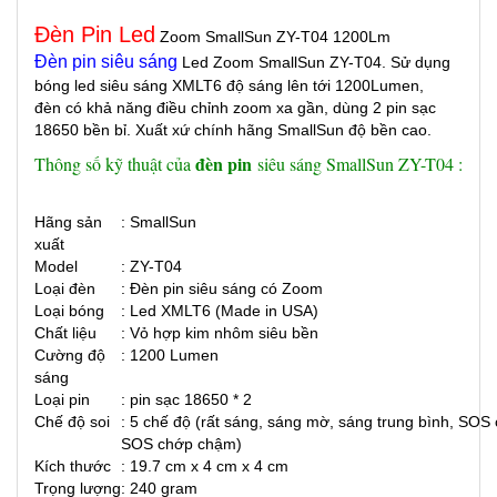
Đèn Pin Led
Zoom SmallSun ZY-T04 1200Lm
Đèn pin siêu sáng
Led Zoom SmallSun ZY-T04. Sử dụng
bóng led siêu sáng XMLT6 độ sáng lên tới 1200Lumen,
đèn có khả năng điều chỉnh zoom xa gần, dùng 2 pin sạc
18650 bền bỉ. Xuất xứ chính hãng SmallSun độ bền cao.
đèn pin
Thông số kỹ thuật của
siêu sáng SmallSun ZY-T04 :
Hãng sản
: SmallSun
xuất
Model
: ZY-T04
Loại đèn
: Đèn pin siêu sáng có Zoom
Loại bóng
: Led XMLT6 (Made in USA)
Chất liệu
: Vỏ hợp kim nhôm siêu bền
Cường độ
: 1200 Lumen
sáng
Loại pin
: pin sạc 18650 * 2
Chế độ soi
: 5 chế độ (rất sáng, sáng mờ, sáng trung bình, SOS
SOS chớp chậm)
Kích thước
: 19.7 cm x 4 cm x 4 cm
Trọng lượng
: 240 gram