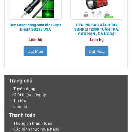
Đèn Laser công suất lớn Super
ĐÈN PIN SẠC XÁCH TAY
Bright SB215 USA
SUNREI TZ800 TUẦN TRA,
CỨU NẠN , DÃ NGOẠI
Liên hệ
Liên hệ
Đặt Mua
Đặt Mua
Trang chủ
Tuyển dụng
Giới thiệu công ty
Tin tức
Liên hệ
Thanh toán
Thông tin thanh toán
Các hình thức mua hàng