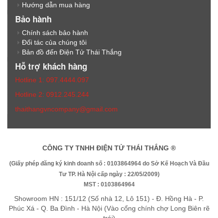
Hướng dẫn mua hàng
Bảo hành
Chính sách bảo hành
Đối tác của chúng tôi
Bản đồ đến Điện Tử Thái Thắng
Hỗ trợ khách hàng
Hotline 1: 097.4444.097
Hotline 2: 0912.245.244
thaithangvncompany@gmail.com
CÔNG TY TNHH ĐIỆN TỬ THÁI THẮNG ®
(Giấy phép đăng ký kinh doanh số : 0103864964 do Sở Kế Hoạch Và Đầu
Tư TP. Hà Nội cấp ngày : 22/05/2009)
MST : 0103864964
Showroom HN : 151/12 (Số nhà 12, Lô 151) - Đ. Hồng Hà - P.
Phúc Xá - Q. Ba Đình - Hà Nội (Vào cổng chính chợ Long Biên rẽ