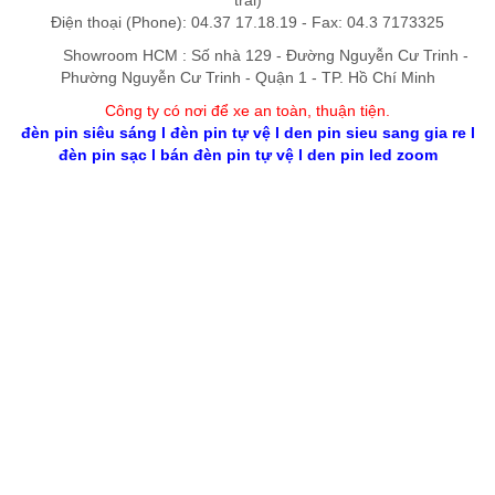
trái)
Điện thoại (Phone): 04.37 17.18.19 - Fax: 04.3 7173325
Showroom HCM : Số nhà 129 - Đường Nguyễn Cư Trinh -
Phường Nguyễn Cư Trinh - Quận 1 - TP. Hồ Chí Minh
Công ty có nơi để xe an toàn, thuận tiệ
n
.
đèn pin siêu sáng
l
đèn pin tự vệ
l
den pin sieu sang gia re
l
đèn pin sạc
l
bán đèn pin tự vệ
l
den pin led zoom