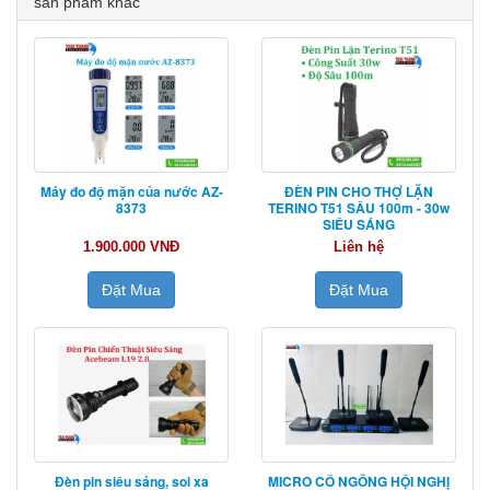
sản phẩm khác
Máy đo độ mặn của nước AZ-
ĐÈN PIN CHO THỢ LẶN
8373
TERINO T51 SÂU 100m - 30w
SIÊU SÁNG
1.900.000 VNĐ
Liên hệ
Đặt Mua
Đặt Mua
Đèn pin siêu sáng, soi xa
MICRO CỔ NGỖNG HỘI NGHỊ