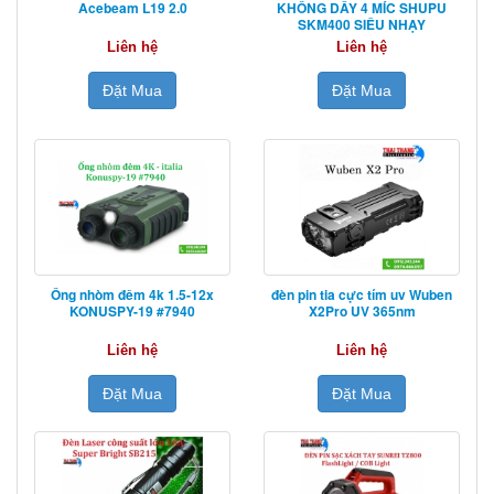
Acebeam L19 2.0
KHÔNG DÂY 4 MÍC SHUPU
SKM400 SIÊU NHẠY
Liên hệ
Liên hệ
Đặt Mua
Đặt Mua
Ống nhòm đêm 4k 1.5-12x
đèn pin tia cực tím uv Wuben
KONUSPY-19 #7940
X2Pro UV 365nm
Liên hệ
Liên hệ
Đặt Mua
Đặt Mua