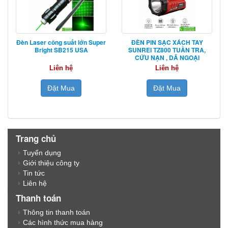
Đèn Laser công suất lớn Super
ĐÈN PIN SẠC XÁCH TAY
Bright SB215 USA
SUNREI TZ800 TUẦN TRA,
CỨU NẠN , DÃ NGOẠI
Liên hệ
Liên hệ
Đặt Mua
Đặt Mua
Trang chủ
Tuyển dụng
Giới thiệu công ty
Tin tức
Liên hệ
Thanh toán
Thông tin thanh toán
Các hình thức mua hàng