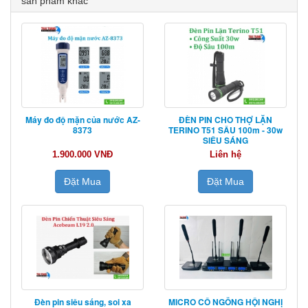
sản phẩm khác
Máy đo độ mặn của nước AZ-
ĐÈN PIN CHO THỢ LẶN
8373
TERINO T51 SÂU 100m - 30w
SIÊU SÁNG
1.900.000 VNĐ
Liên hệ
Đặt Mua
Đặt Mua
Đèn pin siêu sáng, soi xa
MICRO CỔ NGỖNG HỘI NGHỊ