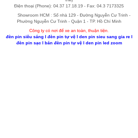
Điện thoại (Phone): 04.37 17.18.19 - Fax: 04.3 7173325
Showroom HCM : Số nhà 129 - Đường Nguyễn Cư Trinh -
Phường Nguyễn Cư Trinh - Quận 1 - TP. Hồ Chí Minh
Công ty có nơi để xe an toàn, thuận tiệ
n
.
đèn pin siêu sáng
l
đèn pin tự vệ
l
den pin sieu sang gia re
l
đèn pin sạc
l
bán đèn pin tự vệ
l
den pin led zoom