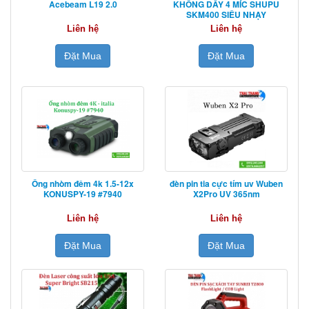
Acebeam L19 2.0
KHÔNG DÂY 4 MÍC SHUPU
SKM400 SIÊU NHẠY
Liên hệ
Liên hệ
Đặt Mua
Đặt Mua
Ống nhòm đêm 4k 1.5-12x
đèn pin tia cực tím uv Wuben
KONUSPY-19 #7940
X2Pro UV 365nm
Liên hệ
Liên hệ
Đặt Mua
Đặt Mua