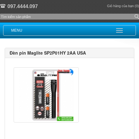
097.4444.097
Giỏ hàng của bạn (0)
MENU
Đèn pin Maglite SP2P01HY 2AA USA