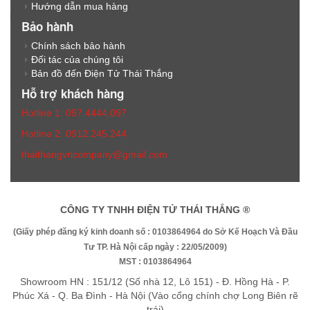
Hướng dẫn mua hàng
Bảo hành
Chính sách bảo hành
Đối tác của chúng tôi
Bản đồ đến Điện Tử Thái Thắng
Hỗ trợ khách hàng
Hotline 1: 097.4444.097
Hotline 2: 0912.245.244
thaithangvncompany@gmail.com
CÔNG TY TNHH ĐIỆN TỬ THÁI THẮNG ®
(Giấy phép đăng ký kinh doanh số : 0103864964 do Sở Kế Hoạch Và Đầu
Tư TP. Hà Nội cấp ngày : 22/05/2009)
MST : 0103864964
Showroom HN : 151/12 (Số nhà 12, Lô 151) - Đ. Hồng Hà - P.
Phúc Xá - Q. Ba Đình - Hà Nội (Vào cổng chính chợ Long Biên rẽ
trái)