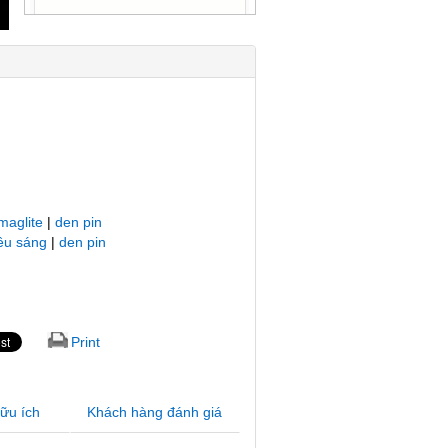
maglite
|
den pin
iêu sáng
|
den pin
Print
hữu ích
Khách hàng đánh giá