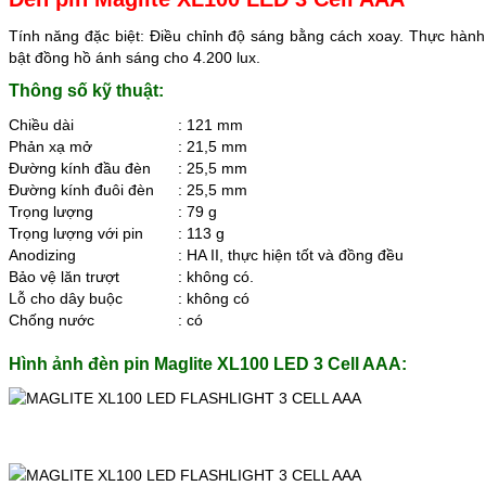
Tính năng đặc biệt: Điều chỉnh độ sáng bằng cách xoay. Thực hành đ
bật đồng hồ ánh sáng cho 4.200 lux.
Thông số kỹ thuật:
Chiều dài
: 121 mm
Phản xạ mở
: 21,5 mm
Đường kính đầu đèn
: 25,5 mm
Đường kính đuôi đèn
: 25,5 mm
Trọng lượng
: 79 g
Trọng lượng với pin
: 113 g
Anodizing
: HA II, thực hiện tốt và đồng đều
Bảo vệ lăn trượt
: không có.
Lỗ cho dây buộc
: không có
Chống nước
: có
Hình ảnh đèn pin Maglite XL100 LED 3 Cell AAA: