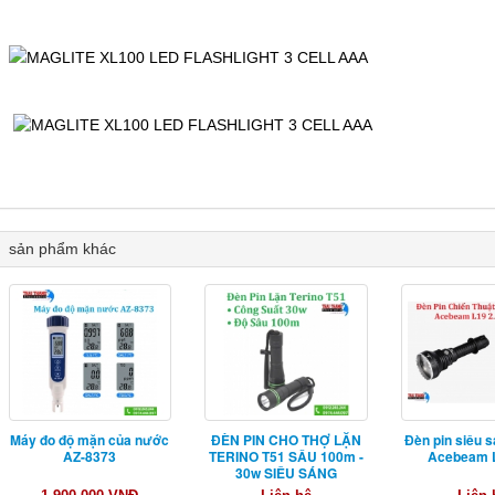
sản phẩm khác
Máy đo độ mặn của nước
ĐÈN PIN CHO THỢ LẶN
Đèn pin siêu s
AZ-8373
TERINO T51 SÂU 100m -
Acebeam L
30w SIÊU SÁNG