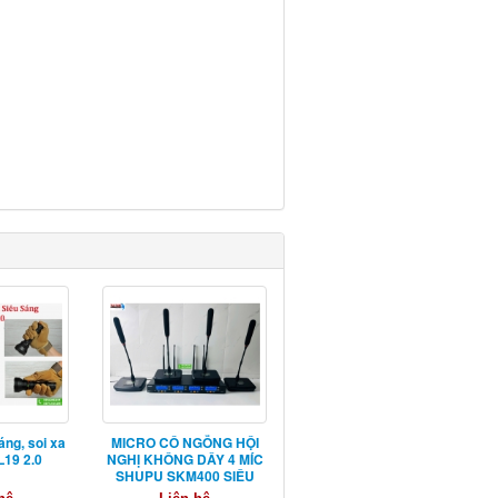
áng, soi xa
MICRO CỔ NGỖNG HỘI
19 2.0
NGHỊ KHÔNG DÂY 4 MÍC
SHUPU SKM400 SIÊU
NHẠY