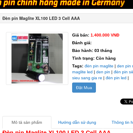
Đèn pin Maglite XL100 LED 3 Cell AAA
Giá bán:
1.400.000 VNĐ
Đánh giá:
Bảo hành: 03 tháng
Tình trạng: Còn hàng
Tags:
đèn pin maglite
|
den pin 
maglite led
|
den pin
|
đèn pin s
sieu sang gia re
|
đèn pin led
|
Đặt Mua
Mô tả sản phẩm
Hướng dẫn sử dụng
Thông tin 
Đèn pin Maglite XL100 LED 3 Cell AAA