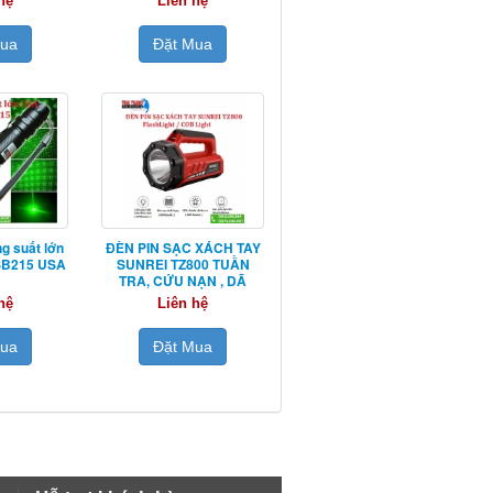
hệ
Liên hệ
Mua
Đặt Mua
g suất lớn
ĐÈN PIN SẠC XÁCH TAY
 SB215 USA
SUNREI TZ800 TUẦN
TRA, CỨU NẠN , DÃ
NGOẠI
hệ
Liên hệ
Mua
Đặt Mua