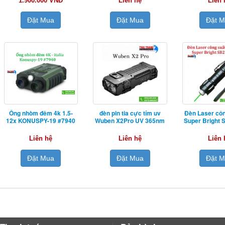
1.900.000 VNĐ
Liên hệ
Liên 
Đặt Mua
Đặt Mua
Đặt 
Ống nhòm đêm 4k 1.5-
đèn pin tia cực tím uv
Đèn Laser côn
12x KONUSPY-19 #7940
Wuben X2Pro UV 365nm
Super Bright
Liên hệ
Liên hệ
Liên 
Đặt Mua
Đặt Mua
Đặt 