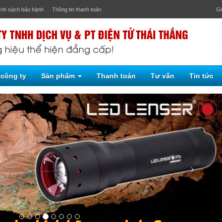
ính sách bảo hành
Thông tin thanh toán
Gi
 công ty
Sản phẩm
Thanh toán
Tư vấn
Tin tức