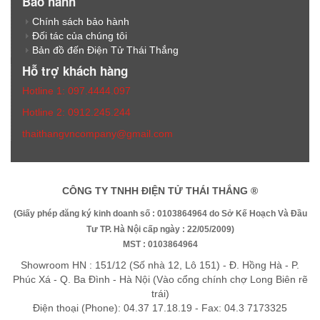
Bảo hành
Chính sách bảo hành
Đối tác của chúng tôi
Bản đồ đến Điện Tử Thái Thắng
Hỗ trợ khách hàng
Hotline 1: 097.4444.097
Hotline 2: 0912.245.244
thaithangvncompany@gmail.com
CÔNG TY TNHH ĐIỆN TỬ THÁI THẮNG ®
(Giấy phép đăng ký kinh doanh số : 0103864964 do Sở Kế Hoạch Và Đầu
Tư TP. Hà Nội cấp ngày : 22/05/2009)
MST : 0103864964
Showroom HN : 151/12 (Số nhà 12, Lô 151) - Đ. Hồng Hà - P.
Phúc Xá - Q. Ba Đình - Hà Nội (Vào cổng chính chợ Long Biên rẽ
trái)
Điện thoại (Phone): 04.37 17.18.19 - Fax: 04.3 7173325