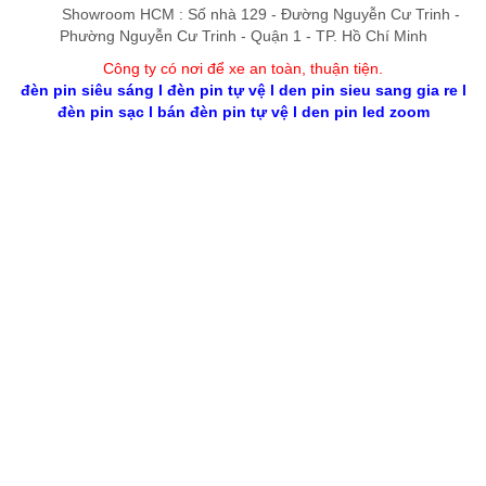
Showroom HCM : Số nhà 129 - Đường Nguyễn Cư Trinh -
Phường Nguyễn Cư Trinh - Quận 1 - TP. Hồ Chí Minh
Công ty có nơi để xe an toàn, thuận tiệ
n
.
đèn pin siêu sáng
l
đèn pin tự vệ
l
den pin sieu sang gia re
l
đèn pin sạc
l
bán đèn pin tự vệ
l
den pin led zoom