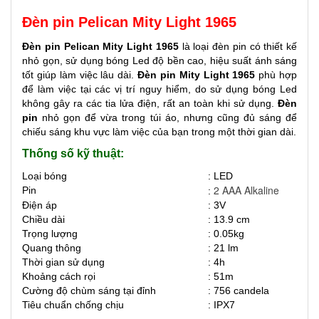
Đèn pin Pelican Mity Light 1965
Đèn pin Pelican Mity Light 1965
là loại đèn pin có thiết kế
nhỏ gọn, sử dụng bóng Led độ bền cao, hiệu suất ánh sáng
tốt giúp làm việc lâu dài.
Đèn pin Mity Light 1965
phù hợp
để làm việc tại các vị trí nguy hiểm, do sử dụng bóng Led
không gây ra các tia lửa điện, rất an toàn khi sử dụng.
Đèn
pin
nhỏ gọn để vừa trong túi áo, nhưng cũng đủ sáng để
chiếu sáng khu vực làm việc của bạn trong một thời gian dài.
Thống số kỹ thuật:
Loại bóng
: LED
2 AAA Alkaline
Pin
:
Điện áp
: 3V
Chiều dài
: 13.9 cm
Trọng lượng
: 0.05kg
Quang thông
: 21 lm
Thời gian sử dụng
: 4h
Khoảng cách rọi
: 51m
Cường độ chùm sáng tại đỉnh
: 756 candela
Tiêu chuẩn chống chịu
: IPX7