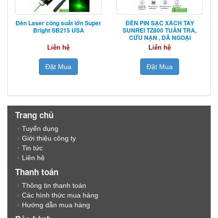
Đèn Laser công suất lớn Super
ĐÈN PIN SẠC XÁCH TAY
Bright SB215 USA
SUNREI TZ800 TUẦN TRA,
CỨU NẠN , DÃ NGOẠI
Liên hệ
Liên hệ
Đặt Mua
Đặt Mua
Trang chủ
Tuyển dụng
Giới thiệu công ty
Tin tức
Liên hệ
Thanh toán
Thông tin thanh toán
Các hình thức mua hàng
Hướng dẫn mua hàng