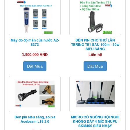
Máy đo độ mặn của nước AZ-
ĐÈN PIN CHO THỢ LẶN
8373
TERINO T51 SÂU 100m - 30w
SIÊU SÁNG
1.900.000 VNĐ
Liên hệ
Đặt Mua
Đặt Mua
Đèn pin siêu sáng, soi xa
MICRO CỔ NGỖNG HỘI NGHỊ
Acebeam L19 2.0
KHÔNG DÂY 4 MÍC SHUPU
SKM400 SIÊU NHẠY