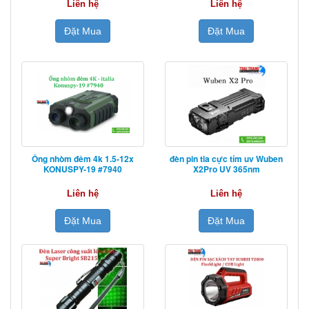
Liên hệ
Liên hệ
Đặt Mua
Đặt Mua
Ống nhòm đêm 4k 1.5-12x
đèn pin tia cực tím uv Wuben
KONUSPY-19 #7940
X2Pro UV 365nm
Liên hệ
Liên hệ
Đặt Mua
Đặt Mua