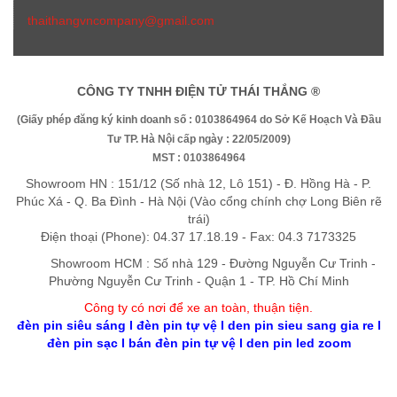
thaithangvncompany@gmail.com
CÔNG TY TNHH ĐIỆN TỬ THÁI THẮNG ®
(Giấy phép đăng ký kinh doanh số : 0103864964 do Sở Kế Hoạch Và Đầu
Tư TP. Hà Nội cấp ngày : 22/05/2009)
MST : 0103864964
Showroom HN : 151/12 (Số nhà 12, Lô 151) - Đ. Hồng Hà - P.
Phúc Xá - Q. Ba Đình - Hà Nội (Vào cổng chính chợ Long Biên rẽ
trái)
Điện thoại (Phone): 04.37 17.18.19 - Fax: 04.3 7173325
Showroom HCM : Số nhà 129 - Đường Nguyễn Cư Trinh -
Phường Nguyễn Cư Trinh - Quận 1 - TP. Hồ Chí Minh
Công ty có nơi để xe an toàn, thuận tiệ
n
.
đèn pin siêu sáng
l
đèn pin tự vệ
l
den pin sieu sang gia re
l
đèn pin sạc
l
bán đèn pin tự vệ
l
den pin led zoom