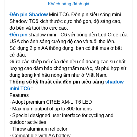
Khách hàng đánh giá
Đèn pin Shadow
Mini TC6. Đèn pin siêu sáng mini
Shadow TC6 kích thước cực nhỏ gọn, độ sáng cao,
độ bền và tuổi thọ cực cao.
Đèn pin
shadow mini TC6 với bóng đèn Led Cree của
USA cho ánh sáng cường độ cao và tuổi thọ lớn.
Sử dụng 2 pin AA thông dụng, bạn có thể mua ở bất
cứ đâu.
Giữa các khớp nối của đèn đều có doăng cao su chất
lượng cao đảm bảo chống thấm nước, rất phù hợp sử
dụng trong khí hậu nóng ẩm như ở Việt Nam.
Thông số kỹ thuật của đèn pin siêu sáng
shadow
mini TC6
:
Features
· Adopt premium CREE XM-L T6 LED
· Maximum output of up to 800 lumens
· Special designed user interface for cycling and
outdoor activities
· Throw aluminum reflector
· Compatible with AA battery