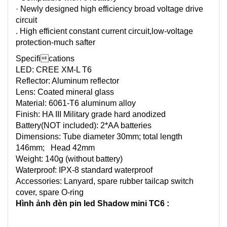
· Newly designed high efficiency broad voltage drive
circuit
. High efficient constant current circuit,low-voltage
protection-much safter
Specifications
LED: CREE XM-L T6
Reflector: Aluminum reflector
Lens: Coated mineral glass
Material: 6061-T6 aluminum alloy
Finish: HA III Military grade hard anodized
Battery(NOT included): 2*AA batteries
Dimensions: Tube diameter 30mm; total length
146mm; Head 42mm
Weight: 140g (without battery)
Waterproof: IPX-8 standard waterproof
Accessories: Lanyard, spare rubber tailcap switch
cover, spare O-ring
Hình ảnh đèn pin led Shadow mini TC6 :