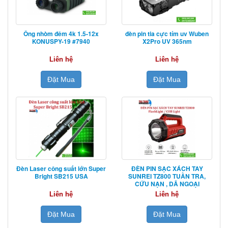
Ống nhòm đêm 4k 1.5-12x
đèn pin tia cực tím uv Wuben
KONUSPY-19 #7940
X2Pro UV 365nm
Liên hệ
Liên hệ
Đặt Mua
Đặt Mua
Đèn Laser công suất lớn Super
ĐÈN PIN SẠC XÁCH TAY
Bright SB215 USA
SUNREI TZ800 TUẦN TRA,
CỨU NẠN , DÃ NGOẠI
Liên hệ
Liên hệ
Đặt Mua
Đặt Mua