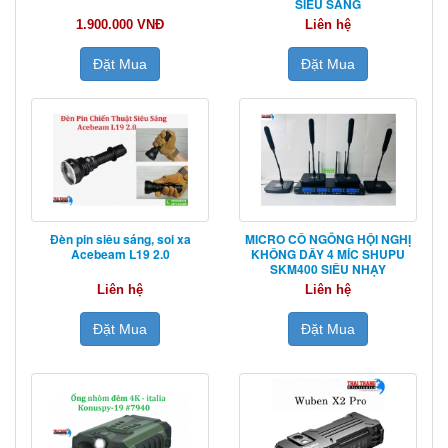
SIÊU SÁNG
1.900.000 VNĐ
Liên hệ
Đặt Mua
Đặt Mua
Đèn pin siêu sáng, soi xa
MICRO CỔ NGỖNG HỘI NGHỊ
Acebeam L19 2.0
KHÔNG DÂY 4 MÍC SHUPU
SKM400 SIÊU NHẠY
Liên hệ
Liên hệ
Đặt Mua
Đặt Mua