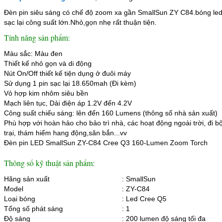
Đèn pin siêu sáng có chế độ zoom xa gần SmallSun ZY C84.bóng led 
sạc lại công suất lớn.Nhỏ,gọn nhẹ rất thuận tiện.
Tính năng sản phẩm:
Màu sắc: Màu đen
Thiết kế nhỏ gọn và di động
Nút On/Off thiết kế tiện dụng ở đuôi máy
Sử dụng 1 pin sạc lại 18.650mah (Đi kèm)
Vỏ hợp kim nhôm siêu bền
Mạch liên tục, Dải điện áp 1.2V đến 4.2V
Công suất chiếu sáng: lên đến 160 Lumens (thông số nhà sản xuất)
Phù hợp với hoàn hảo cho bảo trì nhà, các hoạt động ngoài trời, đi 
trại, thám hiểm hang động,săn bắn...vv
Đèn pin LED SmallSun ZY-C84 Cree Q3 160-Lumen Zoom Torch
Thông số kỹ thuật sản phẩm:
Hãng sản xuất
: SmallSun
Model
: ZY-C84
Loại bóng
: Led Cree Q5
Tổng số phát sáng
: 1
Độ sáng
: 200 lumen độ sáng tối đa