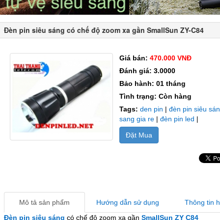
Đèn pin siêu sáng có chế độ zoom xa gần SmallSun ZY-C84
Giá bán:
470.000 VNĐ
Đánh giá: 3.0000
Bảo hành: 01 tháng
Tình trạng: Còn hàng
Tags:
den pin
|
đèn pin siêu sá
sang gia re
|
đèn pin led
|
Đặt Mua
Mô tả sản phẩm
Hướng dẫn sử dụng
Thông tin 
Đèn pin siêu sáng
có chế độ zoom xa gần
SmallSun ZY C84