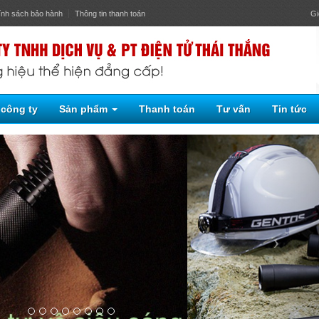
ính sách bảo hành
Thông tin thanh toán
Gi
 công ty
Sản phẩm
Thanh toán
Tư vấn
Tin tức