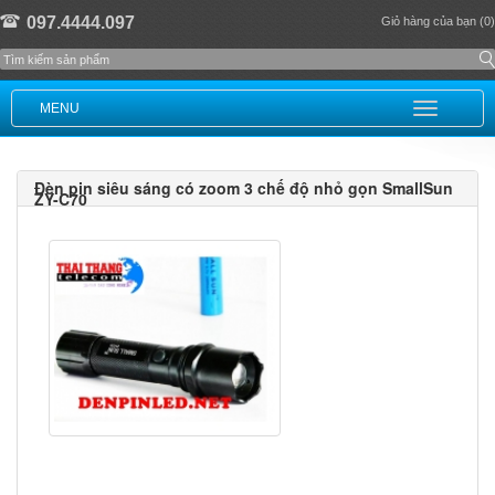
097.4444.097
Giỏ hàng của bạn (0)
MENU
Đèn pin siêu sáng có zoom 3 chế độ nhỏ gọn SmallSun
ZY-C70