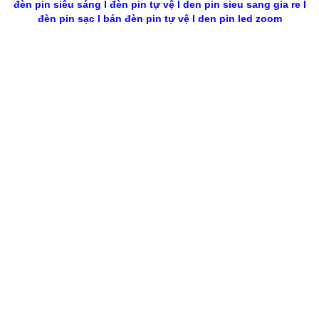
đèn pin siêu sáng
l
đèn pin tự vệ
l
den pin sieu sang gia re
l
đèn pin sạc
l
bán đèn pin tự vệ
l
den pin led zoom