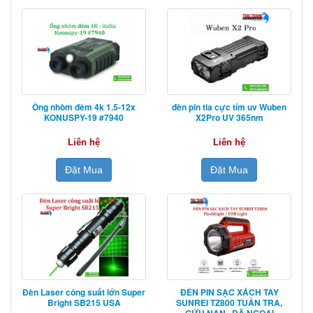
Ống nhòm đêm 4k 1.5-12x
đèn pin tia cực tím uv Wuben
KONUSPY-19 #7940
X2Pro UV 365nm
Liên hệ
Liên hệ
Đặt Mua
Đặt Mua
Đèn Laser công suất lớn Super
ĐÈN PIN SẠC XÁCH TAY
Bright SB215 USA
SUNREI TZ800 TUẦN TRA,
CỨU NẠN , DÃ NGOẠI