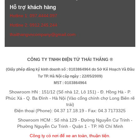
Hỗ trợ khách hàng
Hotline 1: 097.4444.097
Hotline 2: 0912.245.244
thaithangvncompany@gmail.com
CÔNG TY TNHH ĐIỆN TỬ THÁI THẮNG ®
(Giấy phép đăng ký kinh doanh số : 0103864964 do Sở Kế Hoạch Và Đầu
Tư TP. Hà Nội cấp ngày : 22/05/2009)
MST : 0103864964
Showroom HN : 151/12 (Số nhà 12, Lô 151) - Đ. Hồng Hà - P.
Phúc Xá - Q. Ba Đình - Hà Nội (Vào cổng chính chợ Long Biên rẽ
trái)
Điện thoại (Phone): 04.37 17.18.19 - Fax: 04.3 7173325
Showroom HCM : Số nhà 129 - Đường Nguyễn Cư Trinh -
Phường Nguyễn Cư Trinh - Quận 1 - TP. Hồ Chí Minh
Công ty có nơi để xe an toàn, thuận tiệ
n
.