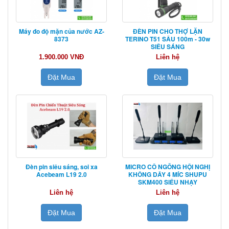
Máy đo độ mặn của nước AZ-
ĐÈN PIN CHO THỢ LẶN
8373
TERINO T51 SÂU 100m - 30w
SIÊU SÁNG
1.900.000 VNĐ
Liên hệ
Đặt Mua
Đặt Mua
Đèn pin siêu sáng, soi xa
MICRO CỔ NGỖNG HỘI NGHỊ
Acebeam L19 2.0
KHÔNG DÂY 4 MÍC SHUPU
SKM400 SIÊU NHẠY
Liên hệ
Liên hệ
Đặt Mua
Đặt Mua