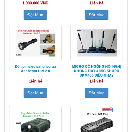
1.900.000 VNĐ
Liên hệ
Đặt Mua
Đặt Mua
Đèn pin siêu sáng, soi xa
MICRO CỔ NGỖNG HỘI NGHỊ
Acebeam L19 2.0
KHÔNG DÂY 4 MÍC SHUPU
SKM400 SIÊU NHẠY
Liên hệ
Liên hệ
Đặt Mua
Đặt Mua