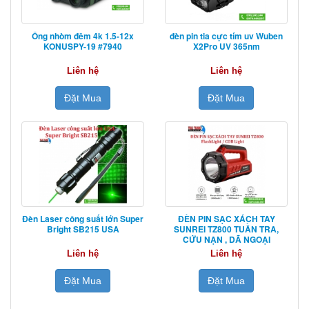
Ống nhòm đêm 4k 1.5-12x
đèn pin tia cực tím uv Wuben
KONUSPY-19 #7940
X2Pro UV 365nm
Liên hệ
Liên hệ
Đặt Mua
Đặt Mua
Đèn Laser công suất lớn Super
ĐÈN PIN SẠC XÁCH TAY
Bright SB215 USA
SUNREI TZ800 TUẦN TRA,
CỨU NẠN , DÃ NGOẠI
Liên hệ
Liên hệ
Đặt Mua
Đặt Mua