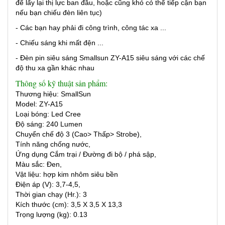
để lấy lại thị lực ban đầu, hoặc cũng khó có thể tiếp cận bạn
nếu bạn chiếu đèn liên tục)
- Các bạn hay phải đi công trình, công tác xa ...
- Chiếu sáng khi mất đện ...
- Đèn pin siêu sáng Smallsun ZY-A15 siêu sáng với các chế
độ thu xa gần khác nhau
Thông số kỹ thuật sản phẩm:
Thương hiệu: SmallSun
Model: ZY-A15
Loại bóng: Led Cree
Độ sáng: 240 Lumen
Chuyển chế độ 3 (Cao> Thấp> Strobe),
Tính năng chống nước,
Ứng dụng Cắm trại / Đường đi bộ / phá sập,
Màu sắc: Đen,
Vật liệu: hợp kim nhôm siêu bền
Điện áp (V): 3,7-4,5,
Thời gian chạy (Hr.): 3
Kích thước (cm): 3,5 X 3,5 X 13,3
Trọng lượng (kg): 0.13