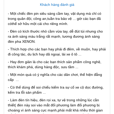
Khách hàng đánh giá
- Một chiếc đèn pin siêu sáng cầm tay, vật dụng mà chỉ có
trong quân đội, công an,tuần tra bảo vệ ... giờ các bạn đã
cóthể sở hữu một cái cho riêng mình.
- Đèn có kích thước nhỏ cầm vừa tay, dễ đút túi nhưng cho
ra ánh sáng màu trắng rất mạnh, tương đương ánh sáng
đèn pha XENON.
- Thích hợp cho các bạn hay phải đi đêm, về muộn, hay phải
đi công tác, du lịch hay dã ngoại, lái xe ô tô ...
- Hay đơn giản là cho các bạn thích sản phẩm công nghệ,
thích khám phá, dùng hàng độc, sưu tầm ...
- Một món quà có ý nghĩa cho các dân chơi, thể hiện đẳng
cấp ...
- Có thể dùng để soi chiếu kiểm tra sự cố xe cộ dọc đường,
kểm tra lỗi sản phẩm ...
- Làm đèn tín hiệu, đèn rọi xa, tự vệ trong những lúc cần
thiết( đèn này soi vào mắt đối phương làm đối phương bị
choáng vì ánh sáng cực mạnh,phải mất khá nhều thời gian