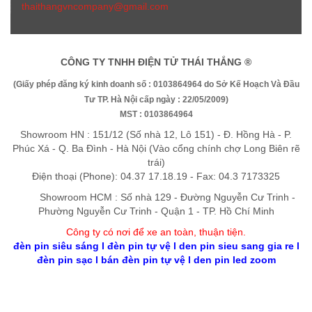
thaithangvncompany@gmail.com
CÔNG TY TNHH ĐIỆN TỬ THÁI THẮNG ®
(Giấy phép đăng ký kinh doanh số : 0103864964 do Sở Kế Hoạch Và Đầu
Tư TP. Hà Nội cấp ngày : 22/05/2009)
MST : 0103864964
Showroom HN : 151/12 (Số nhà 12, Lô 151) - Đ. Hồng Hà - P.
Phúc Xá - Q. Ba Đình - Hà Nội (Vào cổng chính chợ Long Biên rẽ
trái)
Điện thoại (Phone): 04.37 17.18.19 - Fax: 04.3 7173325
Showroom HCM : Số nhà 129 - Đường Nguyễn Cư Trinh -
Phường Nguyễn Cư Trinh - Quận 1 - TP. Hồ Chí Minh
Công ty có nơi để xe an toàn, thuận tiệ
n
.
đèn pin siêu sáng
l
đèn pin tự vệ
l
den pin sieu sang gia re
l
đèn pin sạc
l
bán đèn pin tự vệ
l
den pin led zoom