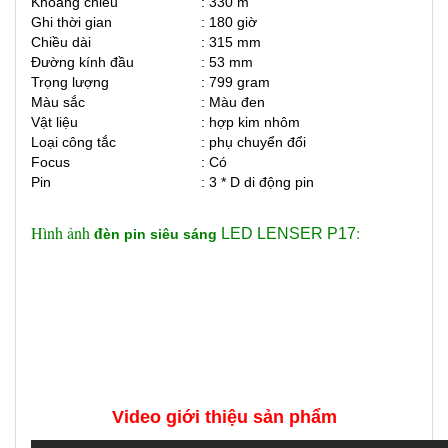
Khoảng chiếu
: 330 m
Ghi thời gian
: 180 giờ
Chiều dài
: 315 mm
Đường kính
đ
ầu
: 53 mm
Trọng lượng
: 799 gram
Màu sắc
: Màu đen
Vật liệu
: hợp kim nhôm
Loại công tắc
: phụ chuyển đổi
Focus
: Có
Pin
: 3 * D di động pin
đ
Hình ảnh
:
LED LENSER P17
èn pin siêu sáng
Video giới thiệu sản phẩm