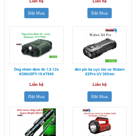
Liên hệ
Liên hệ
Đặt Mua
Đặt Mua
Ống nhòm đêm 4k 1.5-12x
đèn pin tia cực tím uv Wuben
KONUSPY-19 #7940
X2Pro UV 365nm
Liên hệ
Liên hệ
Đặt Mua
Đặt Mua