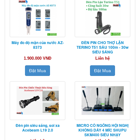
Máy đo độ mặn của nước AZ-
ĐÈN PIN CHO THỢ LẶN
8373
TERINO T51 SÂU 100m - 30w
SIÊU SÁNG
1.900.000 VNĐ
Liên hệ
Đặt Mua
Đặt Mua
Đèn pin siêu sáng, soi xa
MICRO CỔ NGỖNG HỘI NGHỊ
Acebeam L19 2.0
KHÔNG DÂY 4 MÍC SHUPU
SKM400 SIÊU NHẠY