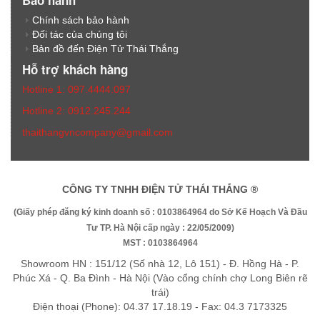
Bảo hành
Chính sách bảo hành
Đối tác của chúng tôi
Bản đồ đến Điện Tử Thái Thắng
Hỗ trợ khách hàng
Hotline 1: 097.4444.097
Hotline 2: 0912.245.244
thaithangvncompany@gmail.com
CÔNG TY TNHH ĐIỆN TỬ THÁI THẮNG ®
(Giấy phép đăng ký kinh doanh số : 0103864964 do Sở Kế Hoạch Và Đầu
Tư TP. Hà Nội cấp ngày : 22/05/2009)
MST : 0103864964
Showroom HN : 151/12 (Số nhà 12, Lô 151) - Đ. Hồng Hà - P.
Phúc Xá - Q. Ba Đình - Hà Nội (Vào cổng chính chợ Long Biên rẽ
trái)
Điện thoại (Phone): 04.37 17.18.19 - Fax: 04.3 7173325