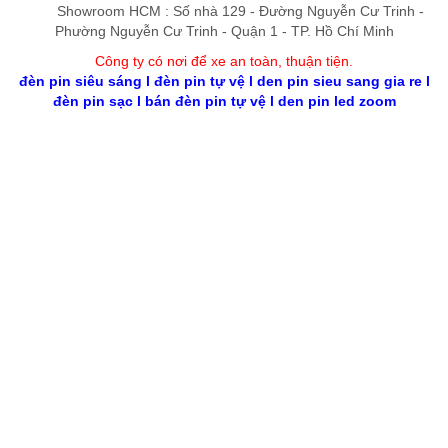
Showroom HCM : Số nhà 129 - Đường Nguyễn Cư Trinh -
Phường Nguyễn Cư Trinh - Quận 1 - TP. Hồ Chí Minh
Công ty có nơi để xe an toàn, thuận tiệ
n
.
đèn pin siêu sáng
l
đèn pin tự vệ
l
den pin sieu sang gia re
l
đèn pin sạc
l
bán đèn pin tự vệ
l
den pin led zoom