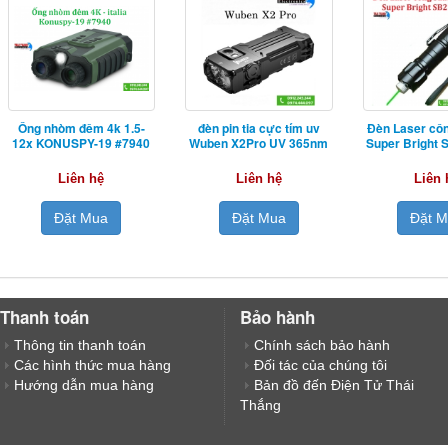
Ống nhòm đêm 4k 1.5-
đèn pin tia cực tím uv
Đèn Laser côn
12x KONUSPY-19 #7940
Wuben X2Pro UV 365nm
Super Bright
Liên hệ
Liên hệ
Liên 
Đặt Mua
Đặt Mua
Đặt 
Thanh toán
Bảo hành
Thông tin thanh toán
Chính sách bảo hành
Các hình thức mua hàng
Đối tác của chúng tôi
Hướng dẫn mua hàng
Bản đồ đến Điện Tử Thái
Thắng