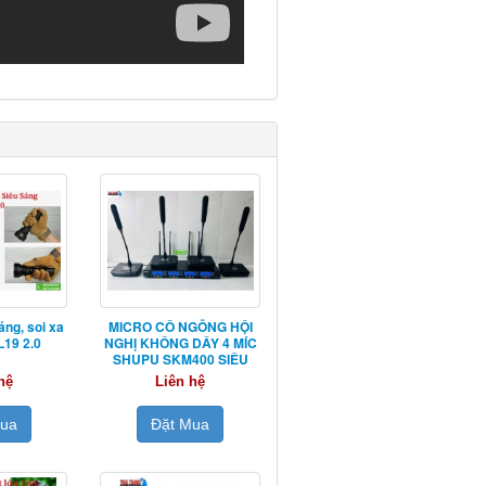
áng, soi xa
MICRO CỔ NGỖNG HỘI
19 2.0
NGHỊ KHÔNG DÂY 4 MÍC
SHUPU SKM400 SIÊU
NHẠY
hệ
Liên hệ
Mua
Đặt Mua