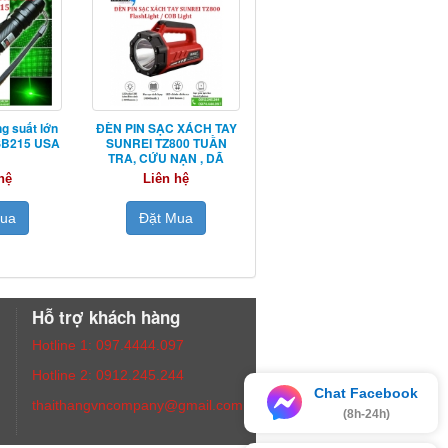
g suất lớn
ĐÈN PIN SẠC XÁCH TAY
 SB215 USA
SUNREI TZ800 TUẦN
TRA, CỨU NẠN , DÃ
NGOẠI
hệ
Liên hệ
Mua
Đặt Mua
Hỗ trợ khách hàng
Hotline 1: 097.4444.097
Hotline 2: 0912.245.244
Chat Facebook
thaithangvncompany@gmail.com
(8h-24h)