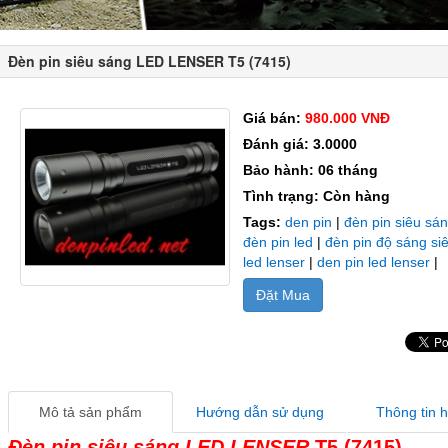
Đèn pin siêu sáng LED LENSER T5 (7415)
Giá bán:
980.000 VNĐ
Đánh giá: 3.0000
Bảo hành: 06 tháng
Tình trạng: Còn hàng
Tags:
den pin
|
đèn pin siêu sá
đèn pin led
|
đèn pin độ sáng si
led lenser
|
den pin led lenser
|
Đặt Mua
Mô tả sản phẩm
Hướng dẫn sử dụng
Thông tin 
Đèn pin siêu sáng LED LENSER
T5 (7415)