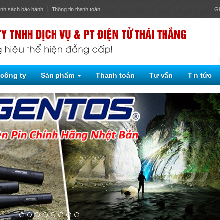
ính sách bảo hành
Thông tin thanh toán
Gi
 công ty
Sản phẩm
Thanh toán
Tư vấn
Tin tức