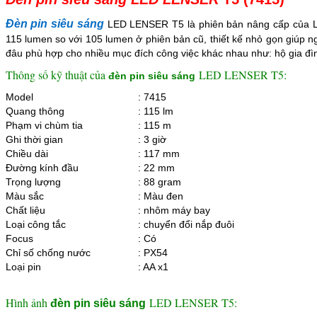
Đèn pin siêu sáng
LED LENSER T5 là phiên bản nâng cấp của 
115 lumen so với 105 lumen ở phiên bản cũ, thiết kế nhỏ gọn giúp n
đâu phù hợp cho nhiều mục đích công việc khác nhau như: hộ gia đình
Thông số kỹ thuật của
LED LENSER T5:
đèn pin siêu sáng
Model
: 7415
Quang thông
: 115 lm
Phạm vi chùm tia
: 115 m
Ghi thời gian
: 3 giờ
Chiều dài
: 117 mm
Đường kính đầu
: 22 mm
Trọng lượng
: 88 gram
Màu sắc
: Màu đen
Chất liệu
: nhôm máy bay
Loại công tắc
: chuyển đổi nắp đuôi
Focus
: Có
Chỉ số chống nước
: PX54
Loại pin
: AA x1
Hình ảnh
LED LENSER T5:
đèn pin siêu sáng