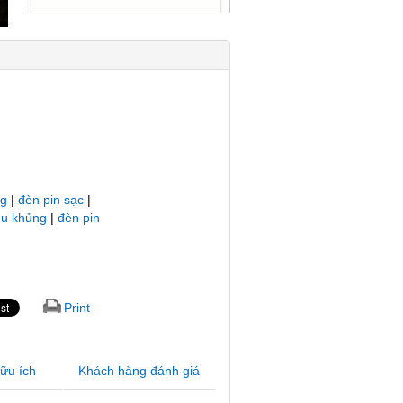
ng
|
đèn pin sạc
|
êu khủng
|
đèn pin
Print
hữu ích
Khách hàng đánh giá