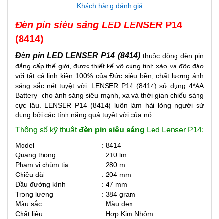
Khách hàng đánh giá
Đèn pin siêu sáng LED LENSER
P14
(8414)
Đèn pin LED LENSER P14 (8414)
thuộc dòng đèn pin
đẳng cấp thế giới, được thiết kế vô cùng tinh xảo và độc đáo
với tất cả linh kiện 100% của Đức siêu bền, chất lượng ánh
sáng sắc nét tuyệt vời. LENSER P14 (8414) sử dụng 4*AA
Battery cho ánh sáng siêu mạnh, xa và thời gian chiếu sáng
cực lâu. LENSER P14 (8414) luôn làm hài lòng người sử
dụng bởi các tính năng quá tuyệt vời của nó.
Thông số kỹ thuật
đèn pin siêu sáng
Led Lenser P14:
Model
: 8414
Quang thông
: 210 lm
Phạm vi chùm tia
: 280 m
Chiều dài
: 204 mm
Đầu đường kính
: 47 mm
Trọng lượng
: 384 gram
Màu sắc
: Màu đen
Chất liệu
: Hợp Kim Nhôm