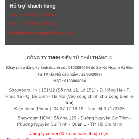
Hỗ trợ khách hàng
Hotline 1: 097.4444.097
Hotline 2: 0912.245.244
thaithangvncompany@gmail.com
CÔNG TY TNHH ĐIỆN TỬ THÁI THẮNG ®
(Giấy phép đăng ký kinh doanh số : 0103864964 do Sở Kế Hoạch Và Đầu
Tư TP. Hà Nội cấp ngày : 22/05/2009)
MST : 0103864964
Showroom HN : 151/12 (Số nhà 12, Lô 151) - Đ. Hồng Hà - P.
Phúc Xá - Q. Ba Đình - Hà Nội (Vào cổng chính chợ Long Biên rẽ
trái)
Điện thoại (Phone): 04.37 17.18.19 - Fax: 04.3 7173325
Showroom HCM : Số nhà 129 - Đường Nguyễn Cư Trinh -
Phường Nguyễn Cư Trinh - Quận 1 - TP. Hồ Chí Minh
Công ty có nơi để xe an toàn, thuận tiệ
n
.