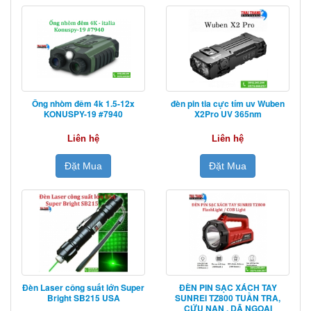
Ống nhòm đêm 4k 1.5-12x
đèn pin tia cực tím uv Wuben
KONUSPY-19 #7940
X2Pro UV 365nm
Liên hệ
Liên hệ
Đặt Mua
Đặt Mua
Đèn Laser công suất lớn Super
ĐÈN PIN SẠC XÁCH TAY
Bright SB215 USA
SUNREI TZ800 TUẦN TRA,
CỨU NẠN , DÃ NGOẠI