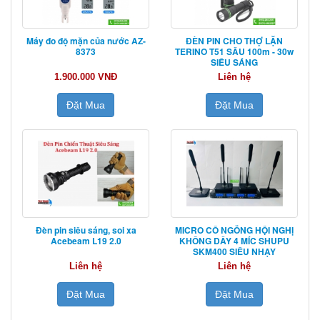
Máy đo độ mặn của nước AZ-
ĐÈN PIN CHO THỢ LẶN
8373
TERINO T51 SÂU 100m - 30w
SIÊU SÁNG
1.900.000 VNĐ
Liên hệ
Đặt Mua
Đặt Mua
Đèn pin siêu sáng, soi xa
MICRO CỔ NGỖNG HỘI NGHỊ
Acebeam L19 2.0
KHÔNG DÂY 4 MÍC SHUPU
SKM400 SIÊU NHẠY
Liên hệ
Liên hệ
Đặt Mua
Đặt Mua