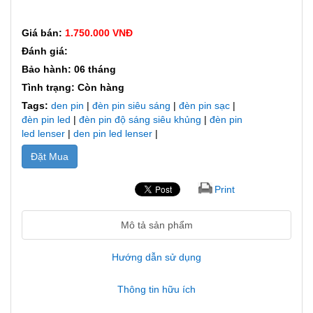
Giá bán:
1.750.000 VNĐ
Đánh giá:
Bảo hành: 06 tháng
Tình trạng: Còn hàng
Tags:
den pin
|
đèn pin siêu sáng
|
đèn pin sạc
|
đèn pin led
|
đèn pin độ sáng siêu khủng
|
đèn pin
led lenser
|
den pin led lenser
|
Đặt Mua
Print
Mô tả sản phẩm
Hướng dẫn sử dụng
Thông tin hữu ích