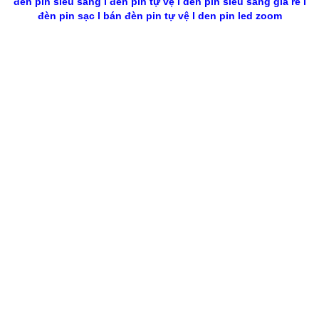
đèn pin siêu sáng
l
đèn pin tự vệ
l
den pin sieu sang gia re
l
đèn pin sạc
l
bán đèn pin tự vệ
l
den pin led zoom