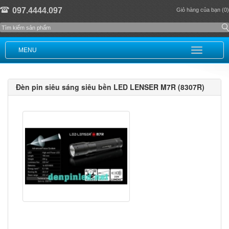
097.4444.097
Giỏ hàng của bạn (0)
MENU
Đèn pin siêu sáng siêu bền LED LENSER M7R (8307R)