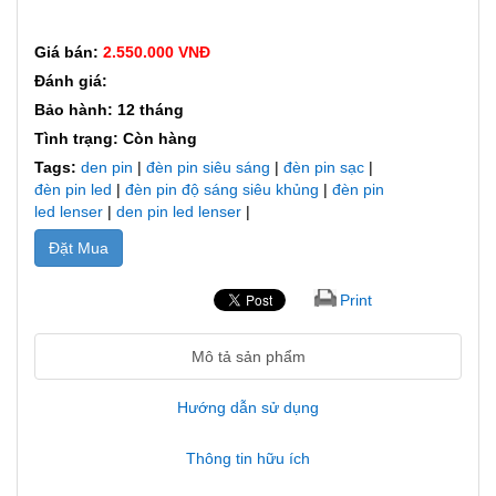
Giá bán:
2.550.000 VNĐ
Đánh giá:
Bảo hành: 12 tháng
Tình trạng: Còn hàng
Tags:
den pin
|
đèn pin siêu sáng
|
đèn pin sạc
|
đèn pin led
|
đèn pin độ sáng siêu khủng
|
đèn pin
led lenser
|
den pin led lenser
|
Đặt Mua
Print
Mô tả sản phẩm
Hướng dẫn sử dụng
Thông tin hữu ích