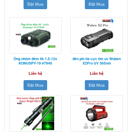
Đặt Mua
Đặt Mua
Ống nhòm đêm 4k 1.5-12x
đèn pin tia cực tím uv Wuben
KONUSPY-19 #7940
X2Pro UV 365nm
Liên hệ
Liên hệ
Đặt Mua
Đặt Mua