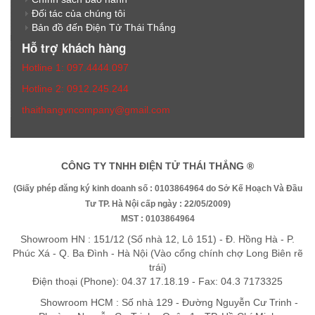
Đối tác của chúng tôi
Bản đồ đến Điện Tử Thái Thắng
Hỗ trợ khách hàng
Hotline 1: 097.4444.097
Hotline 2: 0912.245.244
thaithangvncompany@gmail.com
CÔNG TY TNHH ĐIỆN TỬ THÁI THẮNG ®
(Giấy phép đăng ký kinh doanh số : 0103864964 do Sở Kế Hoạch Và Đầu
Tư TP. Hà Nội cấp ngày : 22/05/2009)
MST : 0103864964
Showroom HN : 151/12 (Số nhà 12, Lô 151) - Đ. Hồng Hà - P.
Phúc Xá - Q. Ba Đình - Hà Nội (Vào cổng chính chợ Long Biên rẽ
trái)
Điện thoại (Phone): 04.37 17.18.19 - Fax: 04.3 7173325
Showroom HCM : Số nhà 129 - Đường Nguyễn Cư Trinh -