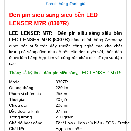
Khách hàng đánh giá
Đèn pin siêu sáng siêu bền LED
LENSER M7R (8307R)
LED LENSER M7R
Đèn pin siêu sáng siêu bền
-
LED LENSER M7R (8307R)
hàng chính hãng Germany
được sản xuất trên dây truyền công nghệ cao cho chất
lượng độ sáng cũng như độ bền của đèn tuyệt vời, thân đèn
được làm bằng hợp kim vô cùng rắn chắc chịu được va đập
cao...
đèn pin siêu sáng
Thông số kỹ thuật
:
LED LENSER M7R
Model
: 8307R
Quang thông
: 220 lm
Phạm vi chùm tia
: 255 m
Thời gian
: 20 giờ
Chiều dài
: 206 mm
Đầu đường kính
: 37 mm
Trọng lượng
: 210 gram
Chế độ hoạt động
: Tắt / Low / High / tín hiệu / SOS / Strobe
Chất liệu
: Hợp kim nhôm