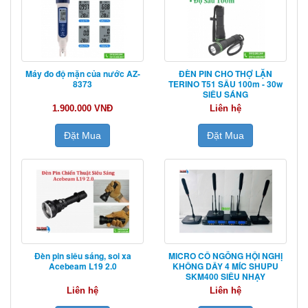
Máy đo độ mặn của nước AZ-
ĐÈN PIN CHO THỢ LẶN
8373
TERINO T51 SÂU 100m - 30w
SIÊU SÁNG
1.900.000 VNĐ
Liên hệ
Đặt Mua
Đặt Mua
Đèn pin siêu sáng, soi xa
MICRO CỔ NGỖNG HỘI NGHỊ
Acebeam L19 2.0
KHÔNG DÂY 4 MÍC SHUPU
SKM400 SIÊU NHẠY
Liên hệ
Liên hệ