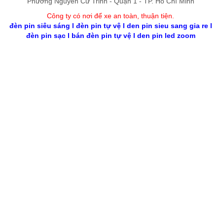
Phường Nguyễn Cư Trinh - Quận 1 - TP. Hồ Chí Minh
Công ty có nơi để xe an toàn, thuận tiệ
n
.
đèn pin siêu sáng
l
đèn pin tự vệ
l
den pin sieu sang gia re
l
đèn pin sạc
l
bán đèn pin tự vệ
l
den pin led zoom