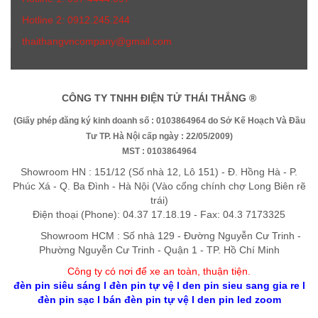
Hotline 2: 0912.245.244
thaithangvncompany@gmail.com
CÔNG TY TNHH ĐIỆN TỬ THÁI THẮNG ®
(Giấy phép đăng ký kinh doanh số : 0103864964 do Sở Kế Hoạch Và Đầu
Tư TP. Hà Nội cấp ngày : 22/05/2009)
MST : 0103864964
Showroom HN : 151/12 (Số nhà 12, Lô 151) - Đ. Hồng Hà - P.
Phúc Xá - Q. Ba Đình - Hà Nội (Vào cổng chính chợ Long Biên rẽ
trái)
Điện thoại (Phone): 04.37 17.18.19 - Fax: 04.3 7173325
Showroom HCM : Số nhà 129 - Đường Nguyễn Cư Trinh -
Phường Nguyễn Cư Trinh - Quận 1 - TP. Hồ Chí Minh
Công ty có nơi để xe an toàn, thuận tiệ
n
.
đèn pin siêu sáng
l
đèn pin tự vệ
l
den pin sieu sang gia re
l
đèn pin sạc
l
bán đèn pin tự vệ
l
den pin led zoom