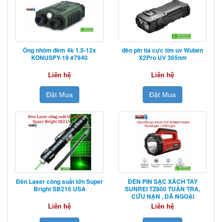
Ống nhòm đêm 4k 1.5-12x
đèn pin tia cực tím uv Wuben
KONUSPY-19 #7940
X2Pro UV 365nm
Liên hệ
Liên hệ
Đặt Mua
Đặt Mua
Đèn Laser công suất lớn Super
ĐÈN PIN SẠC XÁCH TAY
Bright SB215 USA
SUNREI TZ800 TUẦN TRA,
CỨU NẠN , DÃ NGOẠI
Liên hệ
Liên hệ