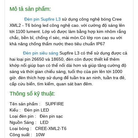
Mô tả sản phẩm:
Đèn pin Supfire L3
sử dụng công nghệ bóng Cree
XML2 - T6 bóng led công nghệ cao. với cường độ sáng lên
tới 1100 lument. Lớp vỏ được làm bằng hợp kim nhôm rắng
chắc, bền bỉ, chống rỉ séc, mài mòn.Có lớp ron cao su với
khả năng chống thấm nước theo tiêu chuẩn IP67
Đèn pin siêu sáng
Supfire L3 có thể sử dụng được cả
hai loại pin 26650 và 18650, đèn còn được thiết kế thêm
khớp nối giúp bạn có thể nối dài hơn và giúp tăng cường độ
sáng và thời gian chiếu sáng, tuổi thọ của pin lên tới 1000
giờ. đèn thích hợp sử dụng để tuần tra
an ninh, tuần tra đê,
cấp cứu biển, tìm kiếm, quan sát ban đêm.
Thông số kỹ thuật:
Tên sản phẩm : SUPFIRE
Kiểu : Đèn pin LED
Loại đèn pin : Đèn pin sạc
Nguồn Sáng : LED
Loại bóng : CREE-XML2-T6
Công suất : 10W