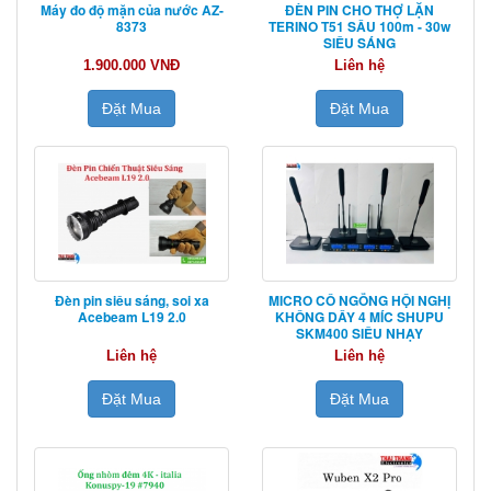
Máy đo độ mặn của nước AZ-
ĐÈN PIN CHO THỢ LẶN
8373
TERINO T51 SÂU 100m - 30w
SIÊU SÁNG
1.900.000 VNĐ
Liên hệ
Đặt Mua
Đặt Mua
Đèn pin siêu sáng, soi xa
MICRO CỔ NGỖNG HỘI NGHỊ
Acebeam L19 2.0
KHÔNG DÂY 4 MÍC SHUPU
SKM400 SIÊU NHẠY
Liên hệ
Liên hệ
Đặt Mua
Đặt Mua