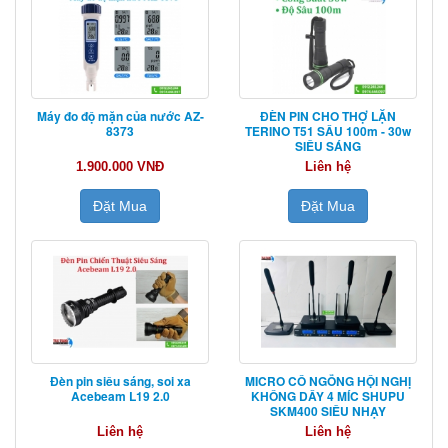
Máy đo độ mặn của nước AZ-
ĐÈN PIN CHO THỢ LẶN
8373
TERINO T51 SÂU 100m - 30w
SIÊU SÁNG
1.900.000 VNĐ
Liên hệ
Đặt Mua
Đặt Mua
Đèn pin siêu sáng, soi xa
MICRO CỔ NGỖNG HỘI NGHỊ
Acebeam L19 2.0
KHÔNG DÂY 4 MÍC SHUPU
SKM400 SIÊU NHẠY
Liên hệ
Liên hệ