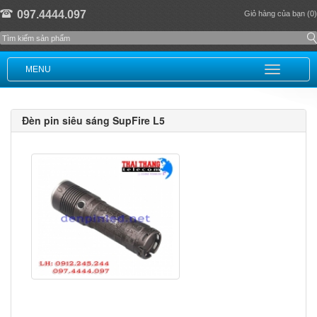
097.4444.097
Giỏ hàng của bạn (0)
MENU
Đèn pin siêu sáng SupFire L5