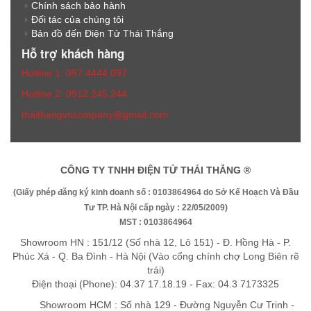
Chính sách bảo hành
Đối tác của chúng tôi
Bản đồ đến Điện Tử Thái Thắng
Hỗ trợ khách hàng
Hotline 1: 097.4444.097
Hotline 2: 0912.245.244
thaithangvncompany@gmail.com
CÔNG TY TNHH ĐIỆN TỬ THÁI THẮNG ®
(Giấy phép đăng ký kinh doanh số : 0103864964 do Sở Kế Hoạch Và Đầu
Tư TP. Hà Nội cấp ngày : 22/05/2009)
MST : 0103864964
Showroom HN : 151/12 (Số nhà 12, Lô 151) - Đ. Hồng Hà - P.
Phúc Xá - Q. Ba Đình - Hà Nội (Vào cổng chính chợ Long Biên rẽ
trái)
Điện thoại (Phone): 04.37 17.18.19 - Fax: 04.3 7173325
Showroom HCM : Số nhà 129 - Đường Nguyễn Cư Trinh -