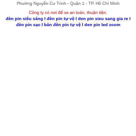
Phường Nguyễn Cư Trinh - Quận 1 - TP. Hồ Chí Minh
Công ty có nơi để xe an toàn, thuận tiệ
n
.
đèn pin siêu sáng
l
đèn pin tự vệ
l
den pin sieu sang gia re
l
đèn pin sạc
l
bán đèn pin tự vệ
l
den pin led zoom