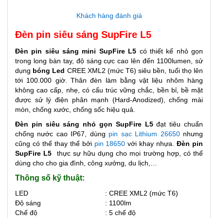
Khách hàng đánh giá
Đèn pin siêu sáng SupFire L5
Đèn pin siêu sáng mini SupFire L5
có thiết kế nhỏ gọn
trong long bàn tay, độ sáng cực cao lên đến 1100lumen, sử
dụng
bóng Led
CREE XML2 (mức T6) siêu bền, tuổi thọ lên
tới 100.000 giờ. Thân đèn làm bằng vật liệu nhôm hàng
không cao cấp, nhẹ, có cấu trúc vững chắc, bền bỉ, bề mặt
được sử lý điện phân mạnh (Hard-Anodized), chống mài
mòn, chống xước, chống sốc hiệu quả.
Đèn pin siêu sáng nhỏ gọn SupFire L5
đạt tiêu chuẩn
chống nước cao IP67, dùng
pin sạc Lithium 26650
nhưng
cũng có thể thay thể bởi
pin 18650
với khay nhựa.
Đèn pin
SupFire L5
thực sự hữu dụng cho mọi trường hợp, có thể
dùng cho cho gia đình, công xưởng, du lịch,…
Thông số kỹ thuật:
LED
: CREE XML2 (mức T6)
Độ sáng
: 1100lm
Chế độ
: 5 chế độ