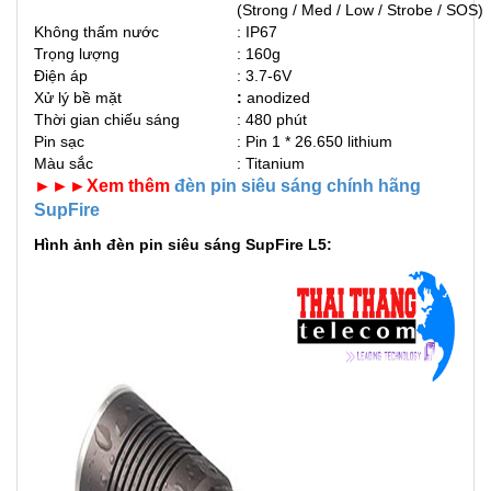
(Strong / Med / Low / Strobe / SOS)
Không thấm nước
: IP67
Trọng lượng
: 160g
Điện áp
: 3.7-6V
Xử lý bề mặt
:
anodized
Thời gian chiếu sáng
: 480 phút
Pin sạc
: Pin 1 * 26.650 lithium
Màu sắc
: Titanium
►►►Xem thêm
đèn pin siêu sáng chính hãng
SupFire
Hình ảnh đèn pin siêu sáng SupFire L5: