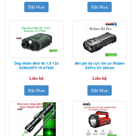
Đặt Mua
Đặt Mua
Ống nhòm đêm 4k 1.5-12x
đèn pin tia cực tím uv Wuben
KONUSPY-19 #7940
X2Pro UV 365nm
Liên hệ
Liên hệ
Đặt Mua
Đặt Mua