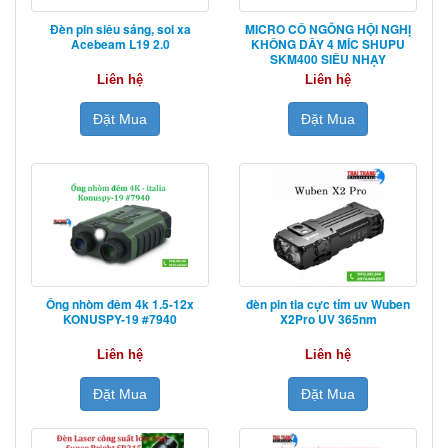
Đèn pin siêu sáng, soi xa
MICRO CỔ NGỖNG HỘI NGHỊ
Acebeam L19 2.0
KHÔNG DÂY 4 MÍC SHUPU
SKM400 SIÊU NHẠY
Liên hệ
Liên hệ
Đặt Mua
Đặt Mua
Ống nhòm đêm 4k 1.5-12x
đèn pin tia cực tím uv Wuben
KONUSPY-19 #7940
X2Pro UV 365nm
Liên hệ
Liên hệ
Đặt Mua
Đặt Mua