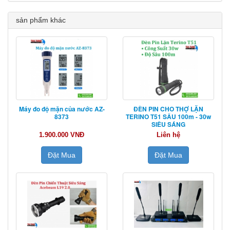
sản phẩm khác
Máy đo độ mặn của nước AZ-
ĐÈN PIN CHO THỢ LẶN
8373
TERINO T51 SÂU 100m - 30w
SIÊU SÁNG
1.900.000 VNĐ
Liên hệ
Đặt Mua
Đặt Mua