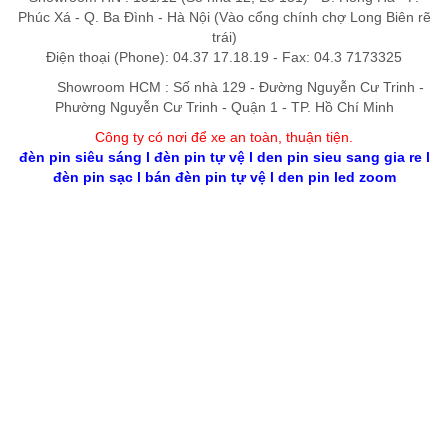
Phúc Xá - Q. Ba Đình - Hà Nội (Vào cổng chính chợ Long Biên rẽ
trái)
Điện thoại (Phone): 04.37 17.18.19 - Fax: 04.3 7173325
Showroom HCM : Số nhà 129 - Đường Nguyễn Cư Trinh -
Phường Nguyễn Cư Trinh - Quận 1 - TP. Hồ Chí Minh
Công ty có nơi để xe an toàn, thuận tiệ
n
.
đèn pin siêu sáng
l
đèn pin tự vệ
l
den pin sieu sang gia re
l
đèn pin sạc
l
bán đèn pin tự vệ
l
den pin led zoom