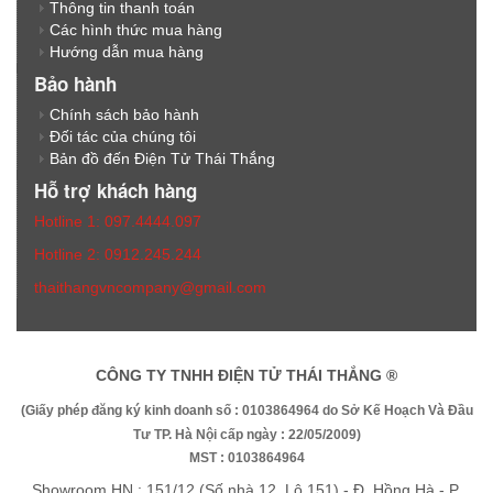
Thông tin thanh toán
Các hình thức mua hàng
Hướng dẫn mua hàng
Bảo hành
Chính sách bảo hành
Đối tác của chúng tôi
Bản đồ đến Điện Tử Thái Thắng
Hỗ trợ khách hàng
Hotline 1: 097.4444.097
Hotline 2: 0912.245.244
thaithangvncompany@gmail.com
CÔNG TY TNHH ĐIỆN TỬ THÁI THẮNG ®
(Giấy phép đăng ký kinh doanh số : 0103864964 do Sở Kế Hoạch Và Đầu
Tư TP. Hà Nội cấp ngày : 22/05/2009)
MST : 0103864964
Showroom HN : 151/12 (Số nhà 12, Lô 151) - Đ. Hồng Hà - P.