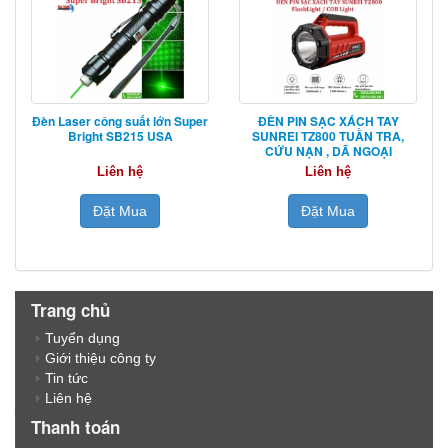
Đèn Laser công suất lớn Super
ĐÈN PIN SẠC XÁCH TAY
Bright SB215 USA
SUNREI TZ800 TUẦN TRA,
CỨU NẠN , DÃ NGOẠI
Liên hệ
Liên hệ
Đặt Mua
Đặt Mua
Trang chủ
Tuyển dụng
Giới thiệu công ty
Tin tức
Liên hệ
Thanh toán